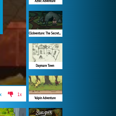
Aztec Adventure
Clickventure: The Secret Beneath
Daymare Town
x
1x
Vulpin Adventure