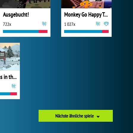
Ausgebucht!
Monkey Go Happy Talisman
722x
1 027x
Last Christmas in the Cabin
Nächste ähnliche spiele