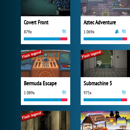
Covert Front
Aztec Adventure
879x
1 069x
Bermuda Escape
Submachine 5
1 089x
975x