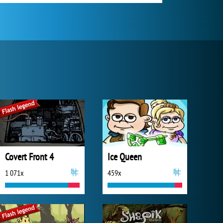
Covert Front 4
Ice Queen
1 071x
459x