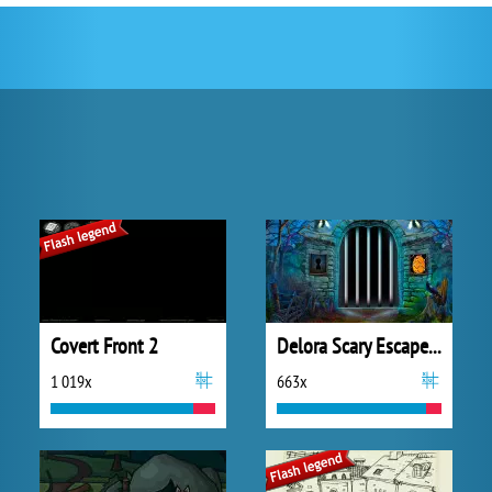
Covert Front 2
Delora Scary Escape: Mysteries Adventure
1 019x
663x