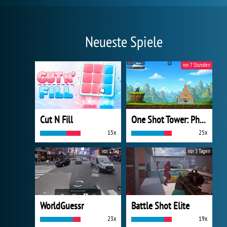
Neueste Spiele
vor 7 Stunden
Cut N Fill
One Shot Tower: Physics Destroyer
15x
25x
vor 1 Tag
vor 3 Tagen
WorldGuessr
Battle Shot Elite
23x
19x