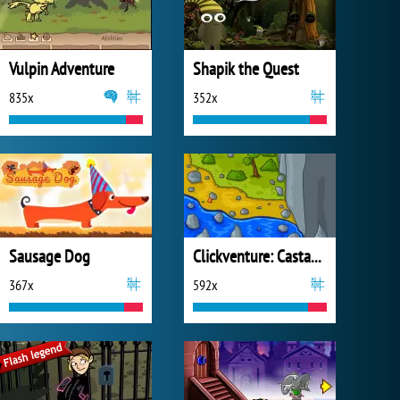
Vulpin Adventure
Shapik the Quest
835x
352x
Sausage Dog
Clickventure: Castaway
367x
592x