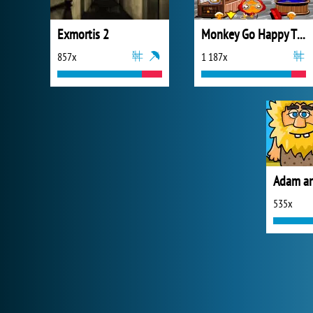
Exmortis 2
Monkey Go Happy Thanksgiving
857x
1 187x
Adam an
535x