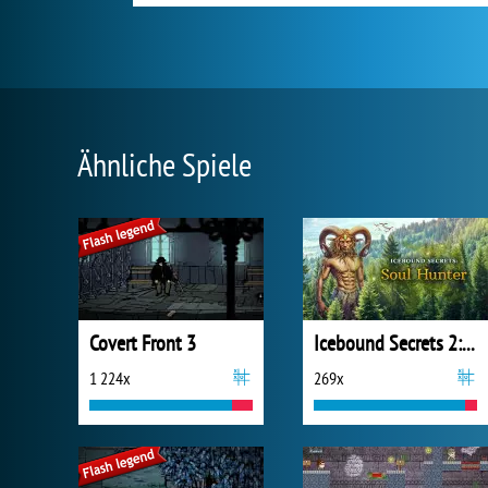
Ähnliche Spiele
Covert Front 3
Icebound Secrets 2: Soul Hunter
1 224x
269x