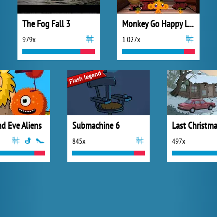
The Fog Fall 3
Monkey Go Happy Leprechauns
979x
1 027x
d Eve Aliens
Submachine 6
845x
497x