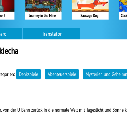
ne 2
Journey in the Mine
Sausage Dog
Clic
are
Translator
Akiecha
tegorien:
Denkspiele
Abenteuerspiele
Mysterien und Geheimn
nn, von der U-Bahn zurück in die normale Welt mit Tageslicht und Sonne