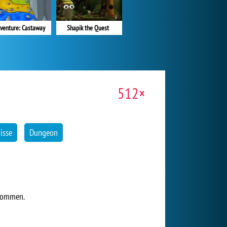
kventure: Castaway
Shapik the Quest
512×
isse
Dungeon
 kommen.