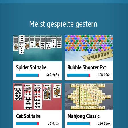
Meist gespielte gestern
Spider Solitaire
Bubble Shooter Extreme
662 963x
668 136x
Cat Solitaire
Mahjong Classic
26 079x
324 186x