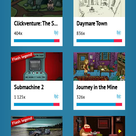
Clickventure: The Secret Beneath
Daymare Town
404x
836x
Submachine 2
Journey in the Mine
1 125x
326x