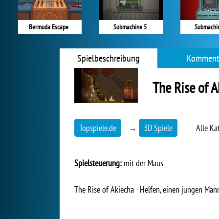
Bermuda Escape
Submachine 5
Submachi
Spielbeschreibung
Komment
The Rise of 
Topspiele.de
→
3D Spiele
Alle Ka
Spielsteuerung:
mit der Maus
The Rise of Akiecha - Helfen, einen jungen Ma