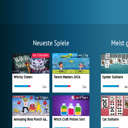
Neueste Spiele
Meist 
vor 3 Stunden
vor 1 Tag
Witchy Sisters
Tennis Masters 2026
Spider Solitaire
12x
21x
66
vor 3 Tagen
vor 4 Tagen
Annoying Boss Punch Game
Witch Craft Potion Sort
Cat Solitaire