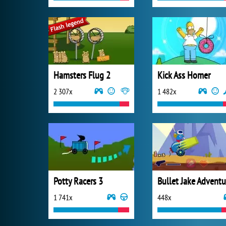
Hamsters Flug 2
Kick Ass Homer
2 307x
1 482x
Potty Racers 3
Bullet Jake Adventu
1 741x
448x