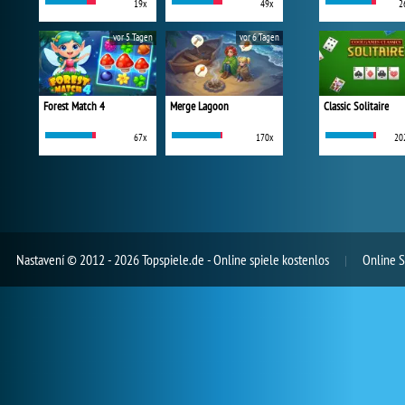
19x
49x
2
vor 5 Tagen
vor 6 Tagen
Forest Match 4
Merge Lagoon
Classic Solitaire
67x
170x
20
Nastavení
© 2012 - 2026 Topspiele.de - Online spiele kostenlos
Online S