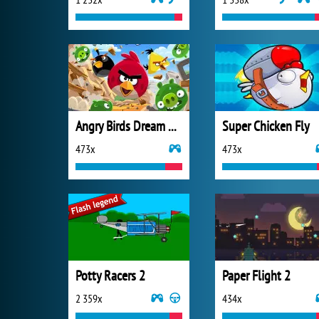
Angry Birds Dream Blast Slingshot
Super Chicken Fly
473x
473x
Potty Racers 2
Paper Flight 2
2 359x
434x