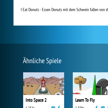
I Eat Donuts - Essen Donuts mit dem Schwein fallen von 
Ähnliche Spiele
Into Space 2
Learn To Fly
1 232x
1 338x