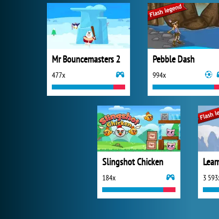
Mr Bouncemasters 2
Pebble Dash
477x
994x
Slingshot Chicken
Lear
184x
3 593