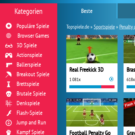
Kategorien
Beste
Populäre Spiele
Topspiele.de »
Sportspiele
»
Penalty 
Browser Games
3D Spiele
Actionspiele
Ballerspiele
Real Freekick 3D
Breakout Spiele
1 081x
618x
Brettspiele
Brutale Spiele
Denkspiele
Flash-Spiele
Jump and Run
Kampf Spiele
Football Penalty Go