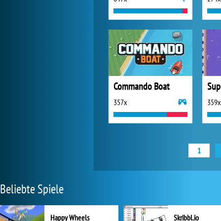
Commando Boat
Sup
357x
359x
1
Beliebte Spiele
Happy Wheels
Skribbl.io