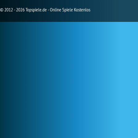
© 2012 - 2026 Topspiele.de - Online Spiele Kostenlos