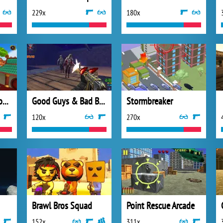
229x
180x
Master Archery Shooting
Good Guys & Bad Boys Zombie Survival
Stormbreaker
120x
270x
Brawl Bros Squad
Point Rescue Arcade
152x
311x