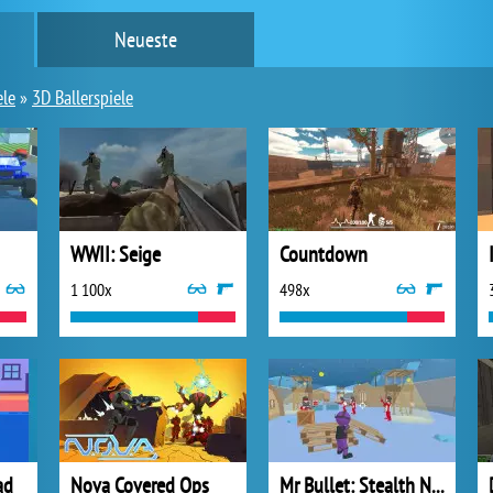
Neueste
ele
»
3D Ballerspiele
WWII: Seige
Countdown
1 100x
498x
ad
Nova Covered Ops
Mr Bullet: Stealth Ninja Killstreak