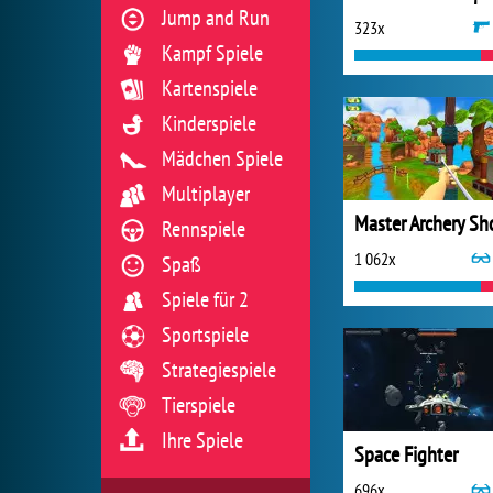
Jump and Run
323x
Kampf Spiele
Kartenspiele
Kinderspiele
Mädchen Spiele
Multiplayer
Rennspiele
1 062x
Spaß
Spiele für 2
Sportspiele
Strategiespiele
Tierspiele
Ihre Spiele
Space Fighter
696x