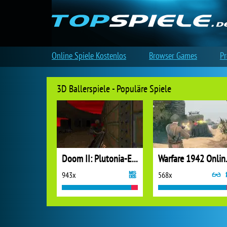
Online Spiele Kostenlos
Browser Games
Pr
3D Ballerspiele - Populäre Spiele
Doom II: Plutonia-Experiment
Warfar
943x
568x