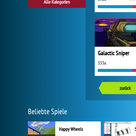
Alle Kategorien
Galactic Sniper
333x
zurück
Beliebte Spiele
Happy Wheels