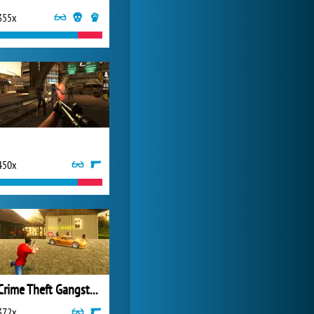
355x
World of Tanks
24 279x
450x
Crime Theft Gangster Paradise
372x