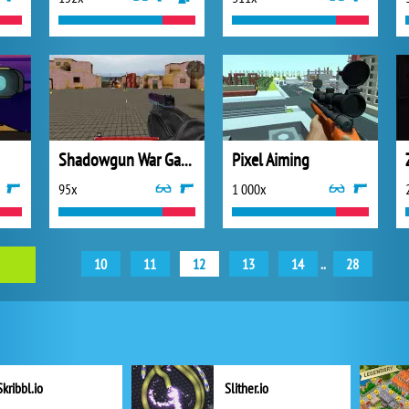
Shadowgun War Game
Pixel Aiming
95x
1 000x
10
11
12
13
14
..
28
Skribbl.io
Slither.io