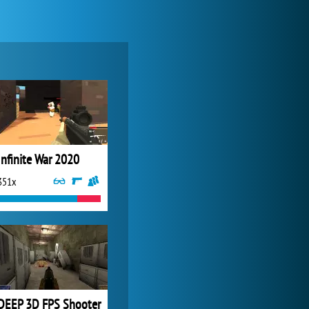
Forge of Empires
20 587x
Infinite War 2020
351x
Zoo 2: Animal Park
3 845x
DEEP 3D FPS Shooter