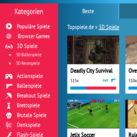
Kategorien
Beste
Populäre Spiele
Topspiele.de »
3D Spiele
Browser Games
3D Spiele
3D Ballerspiele
3D Rennspiele
Deadly City Survival
Ove
Actionspiele
515x
510x
Ballerspiele
Breakout Spiele
Brettspiele
Brutale Spiele
Denkspiele
Flash-Spiele
Jetix Soccer