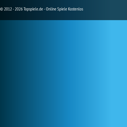
© 2012 - 2026 Topspiele.de - Online Spiele Kostenlos