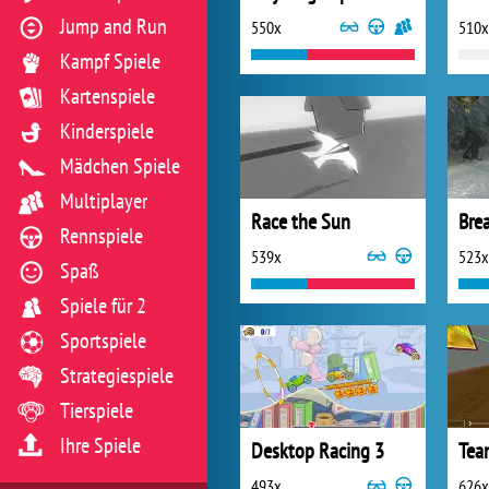
Jump and Run
550x
510x
Kampf Spiele
Kartenspiele
Kinderspiele
Mädchen Spiele
Multiplayer
Race the Sun
Rennspiele
539x
523x
Spaß
Spiele für 2
Sportspiele
Strategiespiele
Tierspiele
Ihre Spiele
Desktop Racing 3
Team
493x
626x