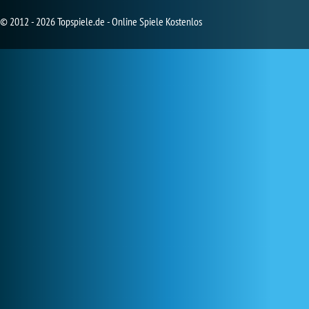
© 2012 - 2026 Topspiele.de - Online Spiele Kostenlos