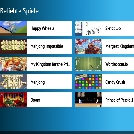
Beliebte Spiele
Happy Wheels
Skribbl.io
Mahjong Impossible
My Kingdom for the Princess Vollversion
Wordsoccer.io
Mahjong
Candy Crush
Doom
Prince of Persia 1