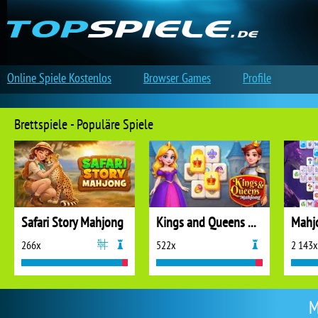
Online Spiele Kostenlos
Browser Games
Profile
Brettspiele - Populäre Spiele
Safari Story Mahjong
Kings and Queens Mahjong
Mahj
266x
522x
2 143x
M