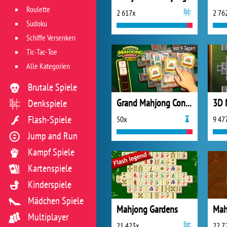
Roulette
2 617x
2 76
Sudoku
Schiffe Versenken
vor 9 Tagen
Tic-Tac-Toe
Alle Kategorien
Brutale Spiele
Grand Mahjong Connect
3D 
Denkspiele
Flash-Spiele
50x
9 47
Jump and Run
Kampf Spiele
Kartenspiele
Kinderspiele
Mädchen Spiele
Mahjong Gardens
Multiplayer
21 423x
22 7