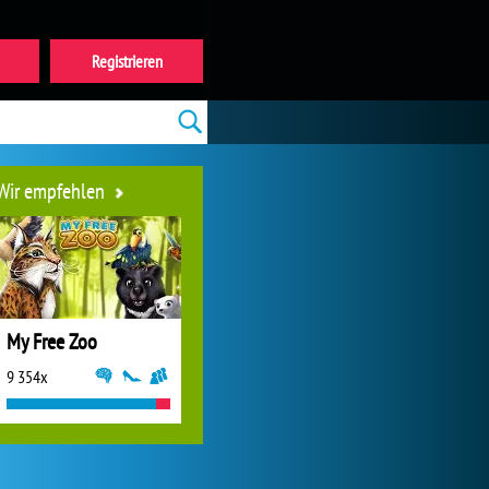
Registrieren
Wir empfehlen
My Free Zoo
9 354x