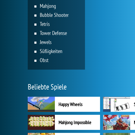
Mahjong
Bubble Shooter
Tetris
Tower Defense
Jewels
Süßigkeiten
Obst
Beliebte Spiele
Happy Wheels
Mahjong Impossible