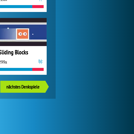
Sliding Blocks
299x
nächstes Denkspiele