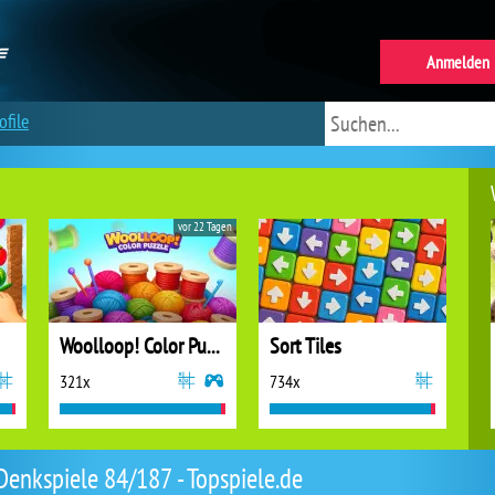
Anmelden
ofile
vor 22 Tagen
Woolloop! Color Puzzle
Sort Tiles
321x
734x
Denkspiele 84/187 - Topspiele.de