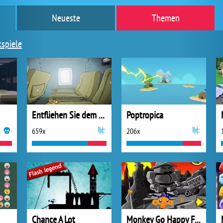
Neueste
Themen
spiele
Entfliehen Sie dem Crashing Flugzeug Episode 5
Poptropica
659x
206x
Chance A Lot
Monkey Go Happy Four Worlds 3