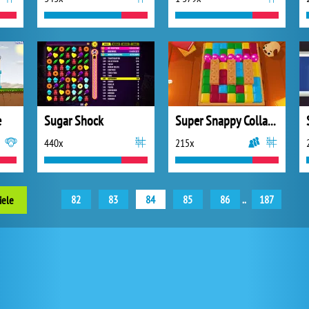
e
Sugar Shock
Super Snappy Collapse
440x
215x
82
83
84
85
86
..
187
iele