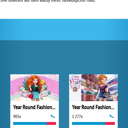
Year Round Fashionista: Merida
Year Round Fashionista: Anna
905x
1 277x