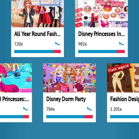
All Year Round Fashion Addict Ice Princess
Disney Princesses Instagram Stories
720x
982x
Mermaid Princesses: Underwater Games
Disney Dorm Party
Fashion Desi
784x
1 201x