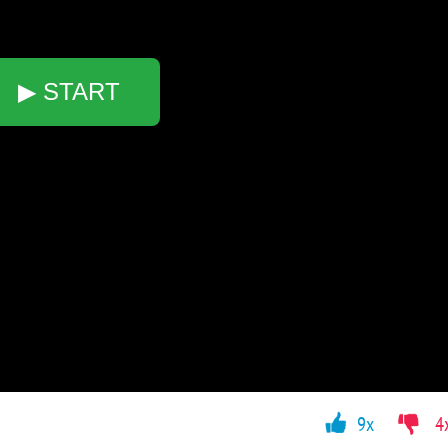
▶ START
9x
4