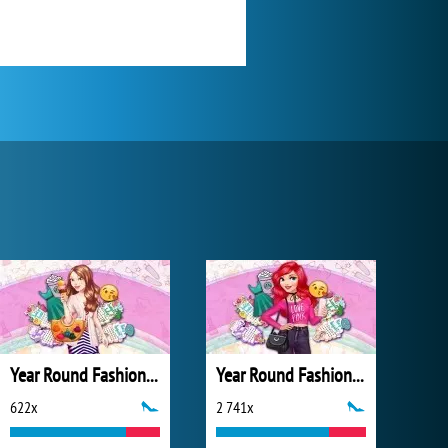
Year Round Fashionista: Belle
Year Round Fashionista: Ariel
622x
2 741x