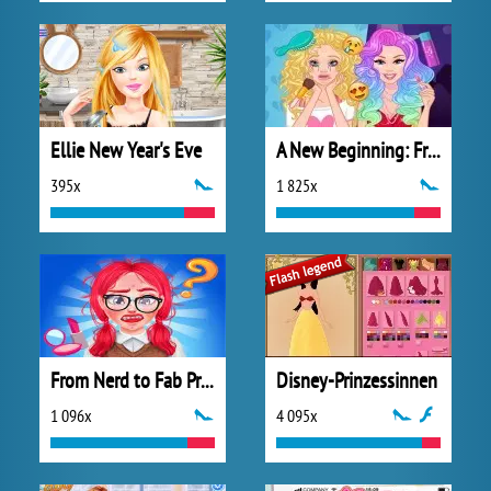
Ellie New Year's Eve
A New Beginning: From Sad To Fab
395x
1 825x
From Nerd to Fab Prom Edition
Disney-Prinzessinnen
1 096x
4 095x