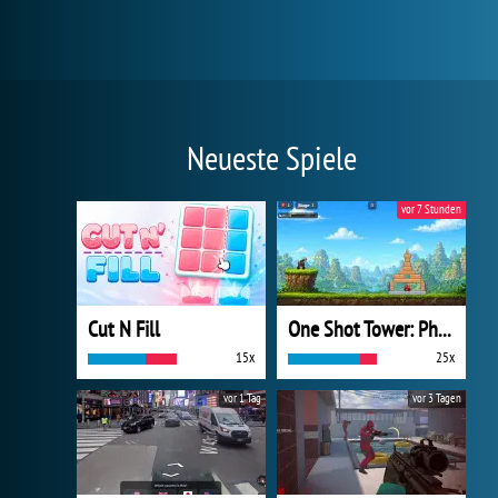
Neueste Spiele
vor 7 Stunden
Cut N Fill
One Shot Tower: Physics Destroyer
15x
25x
vor 1 Tag
vor 3 Tagen