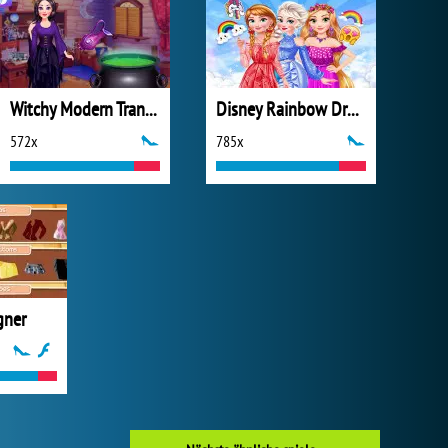
Witchy Modern Transformation
Disney Rainbow Dressup
572x
785x
gner