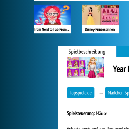
From Nerd to Fab Prom Edition
Disney-Prinzessinnen
Spielbeschreibung
Year 
Topspiele.de
→
Mädchen Sp
Spielsteuerung:
Mäuse
Vyberte postupně pro Rapunzel slu