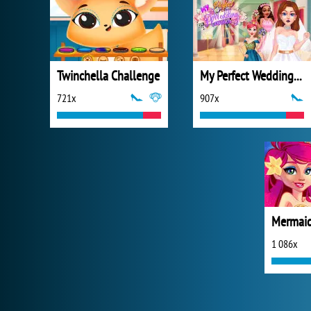
Twinchella Challenge
My Perfect Wedding Planner
721x
907x
1 086x