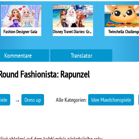
Fashion Designer Gala
Disney Travel Diaries: Greece
Twinchella Challeng
Kommentare
Translator
Round Fashionista: Rapunzel
iele
→
Dress up
Alle Kategorien:
Idee Maedchenspiele
šivé oblečení auf dem každý měsíc následujícího roku.