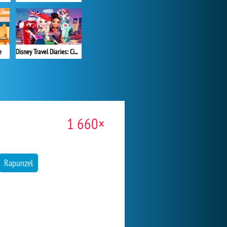
e
Disney Travel Diaries: City Break
1 660×
Rapunzel