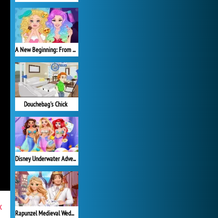
A New Beginning: From Sad To Fab
Douchebag's Chick
Disney Underwater Adventure
x
Rapunzel Medieval Wedding