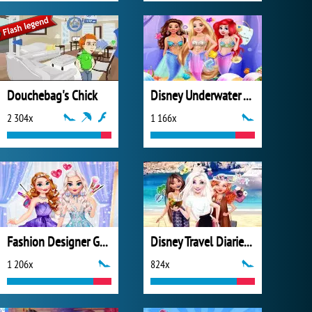
Douchebag's Chick
Disney Underwater Adventure
2 304x
1 166x
Fashion Designer Gala
Disney Travel Diaries: Greece
1 206x
824x