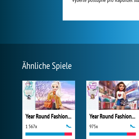
Ähnliche Spiele
Year Round Fashionista: Elsa
Year Round Fashionista: Moana
1 567x
975x