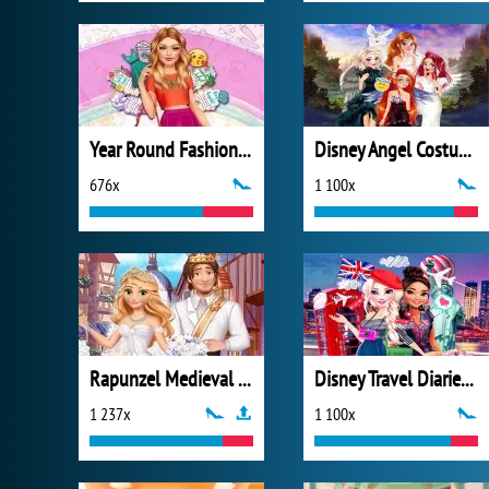
Year Round Fashionista: Gigi Hadid
Disney Angel Costumes
676x
1 100x
Rapunzel Medieval Wedding
Disney Travel Diaries: City Break
1 237x
1 100x