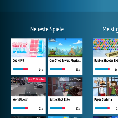
Neueste Spiele
Meist 
Cut N Fill
One Shot Tower: Physics Destroyer
Bubble Shooter Ex
14x
15x
66
vor 23 Stunden
vor 2 Tagen
WorldGuessr
Battle Shot Elite
Papas Sushiria
22x
17x
2