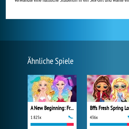
Ähnliche Spiele
A New Beginning: From Sad To Fab
1 825x
436x