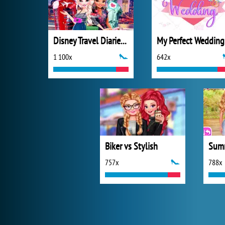
Disney Travel Diaries: City Break
My Perfect Wedding
1 100x
642x
Biker vs Stylish
757x
788x