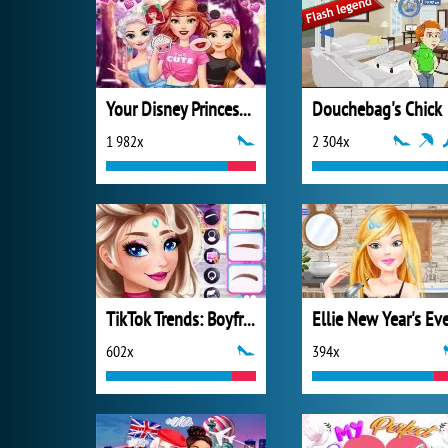
Your Disney Princess Style
Douchebag's Chick
1 982x
2 304x
TikTok Trends: Boyfriend Fashion
Ellie New Year's Ev
602x
394x