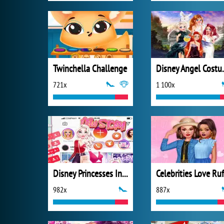
Twinchella Challenge
Disney 
721x
1 100x
Disney Princesses Instagram Stories
982x
887x