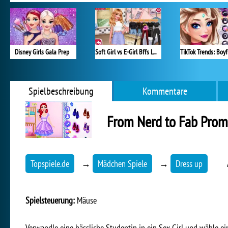
Disney Girls Gala Prep
Soft Girl vs E-Girl Bffs Looks
Spielbeschreibung
Kommentare
From Nerd to Fab Prom
Topspiele.de
→
Mädchen Spiele
→
Dress up
Spielsteuerung:
Mäuse
Verwandle eine hässliche Studentin in ein Sex-Girl und wähle ei