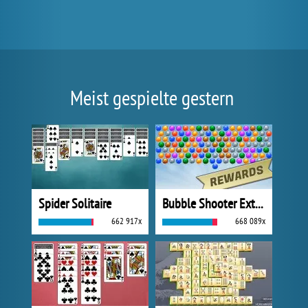
Meist gespielte gestern
Spider Solitaire
Bubble Shooter Extreme
662 917x
668 089x