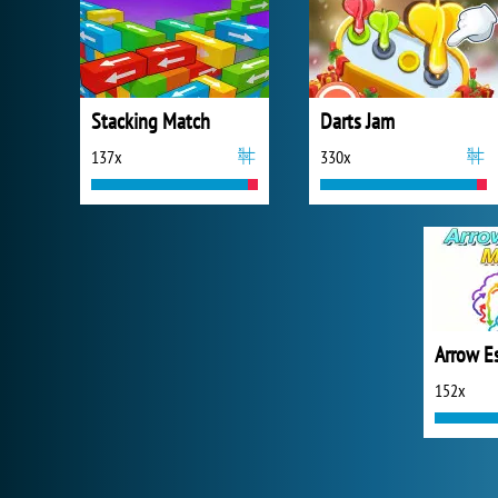
Stacking Match
Darts Jam
137x
330x
Arrow E
152x