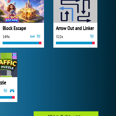
Block Escape
Arrow Out and Linker
149x
322x
zzle