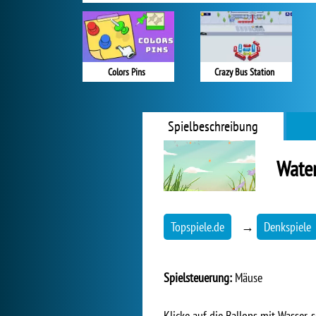
Colors Pins
Crazy Bus Station
Spielbeschreibung
Water
Topspiele.de
→
Denkspiele
Spielsteuerung:
Mäuse
Klicke auf die Ballons mit Wasser, s