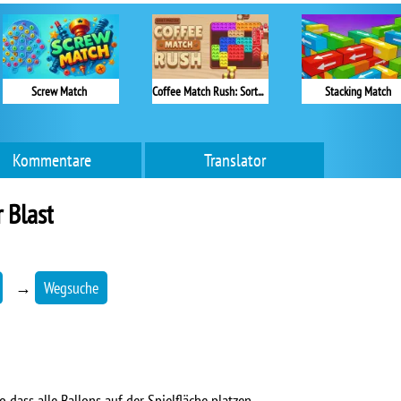
Screw Match
Coffee Match Rush: Sort Puzzle
Stacking Match
Kommentare
Translator
 Blast
→
Wegsuche
o dass alle Ballons auf der Spielfläche platzen.