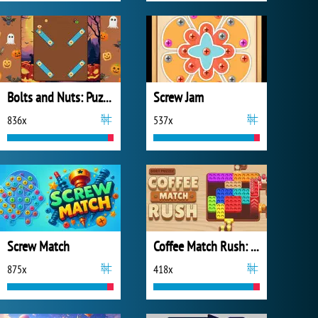
Bolts and Nuts: Puzzle
Screw Jam
836x
537x
Screw Match
Coffee Match Rush: Sort Puzzle
875x
418x