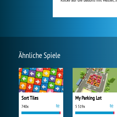
Ähnliche Spiele
Sort Tiles
My Parking Lot
740x
5 519x