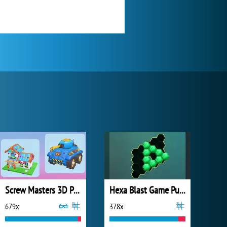
Screw Masters 3D Puzzle
Hexa Blast Game Puzzle
679x
378x