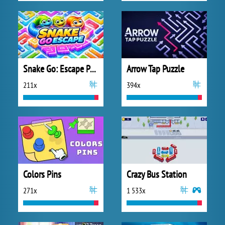
Snake Go: Escape Puzzle
Arrow Tap Puzzle
211x
394x
Colors Pins
Crazy Bus Station
271x
1 533x