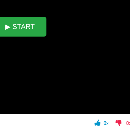
▶ START
0x
0