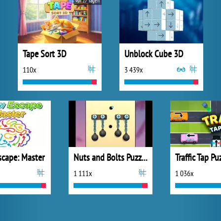
vor 27 Tagen
Tape Sort 3D
Unblock Cube 3D
110x
3 439x
scape: Master
Nuts and Bolts Puzzle
Traffic Tap Pu
1 111x
1 036x