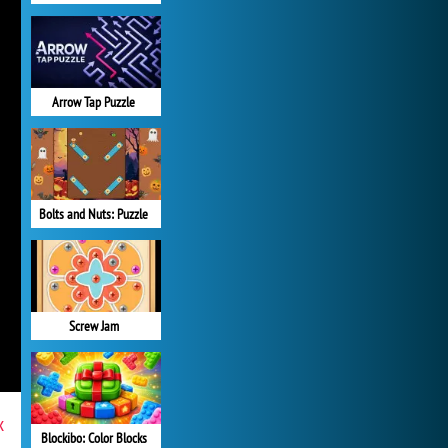
Arrow Tap Puzzle
Bolts and Nuts: Puzzle
Screw Jam
x
Blockibo: Color Blocks