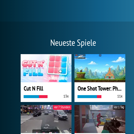
Neueste Spiele
Cut N Fill
One Shot Tower: Physics Destroyer
13x
11x
vor 7 Stunden
vor 1 Tag