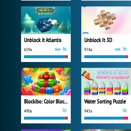
Unblock it Atlantis
Unblock It 3D
659x
974x
Blockibo: Color Blocks
Water Sorting Puzzle
490x
945x