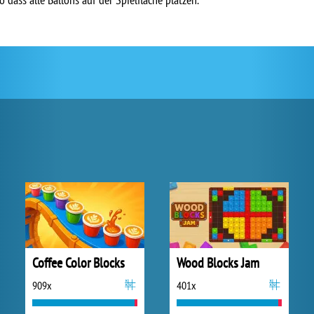
Coffee Color Blocks
Wood Blocks Jam
909x
401x