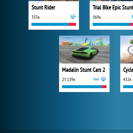
Stunt Rider
Trial Bike Epic Stun
333x
369x
Madalin Stunt Cars 2
Cycl
25 139x
432x