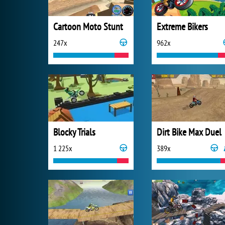
Cartoon Moto Stunt
Extreme Bikers
247x
962x
Blocky Trials
Dirt Bike Max Duel
1 225x
389x