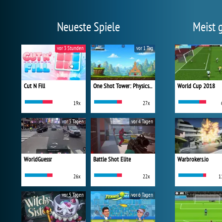
Neueste Spiele
Meist 
vor 3 Stunden
vor 1 Tag
Cut N Fill
One Shot Tower: Physics Destroyer
World Cup 2018
19x
27x
vor 3 Tagen
vor 4 Tagen
WorldGuessr
Battle Shot Elite
Warbrokers.io
26x
22x
1
vor 5 Tagen
vor 6 Tagen