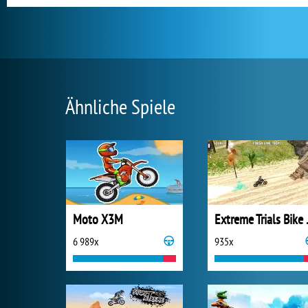
Ähnliche Spiele
Moto X3M
Extrem
6 989x
935x