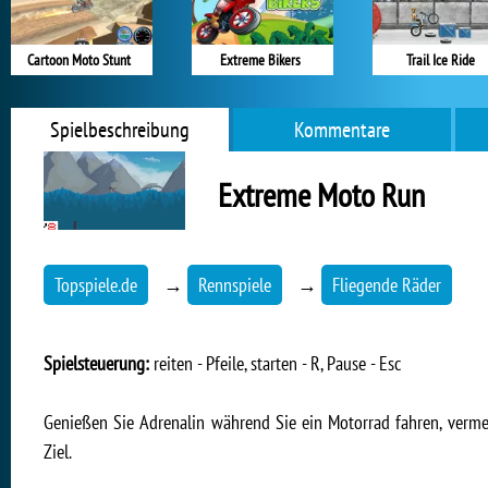
Cartoon Moto Stunt
Extreme Bikers
Trail Ice Ride
Spielbeschreibung
Kommentare
Extreme Moto Run
Topspiele.de
→
Rennspiele
→
Fliegende Räder
Spielsteuerung:
reiten - Pfeile, starten - R, Pause - Esc
Genießen Sie Adrenalin während Sie ein Motorrad fahren, verme
Ziel.