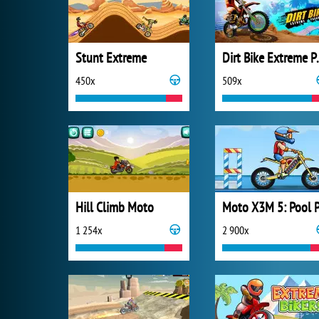
Stunt Extreme
Dirt Bik
450x
509x
Hill Climb Moto
1 254x
2 900x