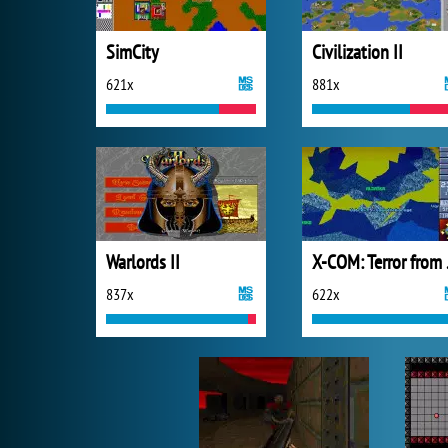
SimCity
Civilization II
621x
881x
Warlords II
X-COM
837x
622x