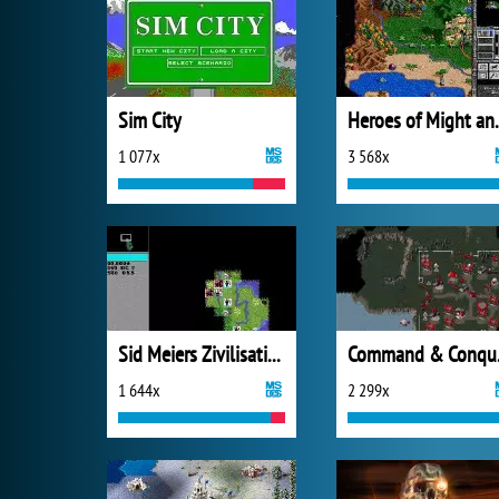
Sim City
Heroes of
1 077x
3 568x
Sid Meiers Zivilisation
Comm
1 644x
2 299x