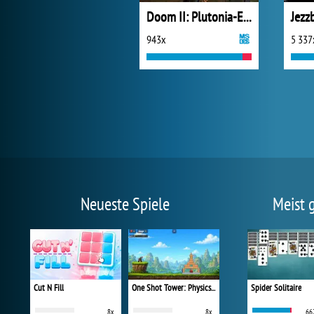
Doom II: Plutonia-Experiment
Jezz
943x
5 337
Neueste Spiele
Meist 
Cut N Fill
One Shot Tower: Physics Destroyer
Spider Solitaire
8x
8x
66