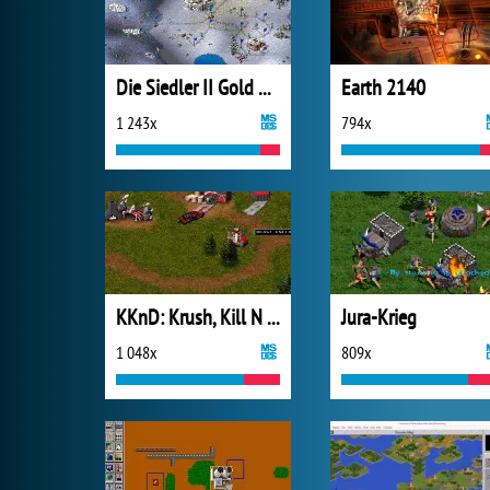
Die Siedler II Gold Edition
Earth 2140
1 243x
794x
KKnD: Krush, Kill N Destroy
Jura-Krieg
1 048x
809x