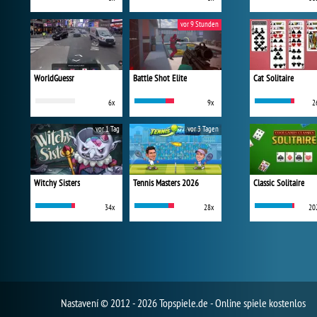
vor 9 Stunden
WorldGuessr
Battle Shot Elite
Cat Solitaire
6x
9x
2
vor 1 Tag
vor 3 Tagen
Witchy Sisters
Tennis Masters 2026
Classic Solitaire
34x
28x
20
Nastavení
© 2012 - 2026 Topspiele.de - Online spiele kostenlos