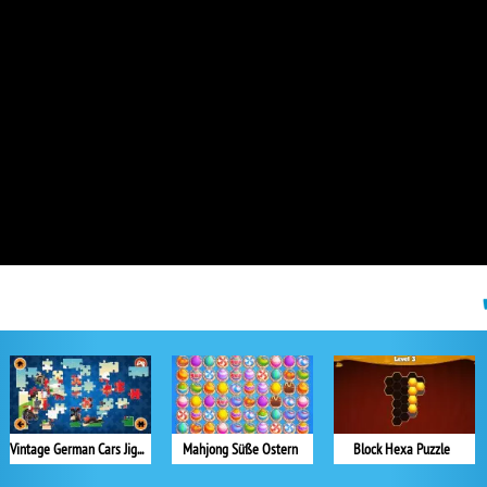
Vintage German Cars Jigsaw
Mahjong Süße Ostern
Block Hexa Puzzle