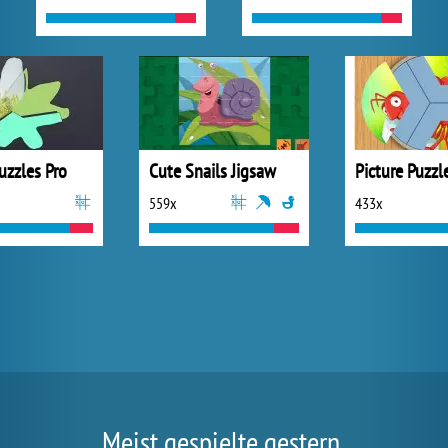
uzzles Pro
Cute Snails Jigsaw
Picture Puzzl
559x
433x
Meist gespielte gestern