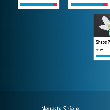
Shape P
981x
Neueste Spiele