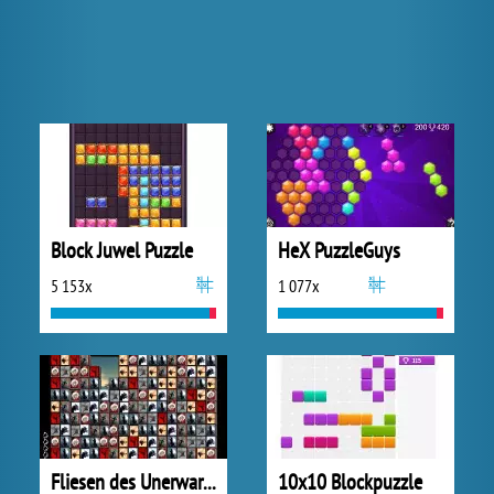
Block Juwel Puzzle
HeX PuzzleGuys
5 153x
1 077x
Fliesen des Unerwarteten
10x10 Blockpuzzle