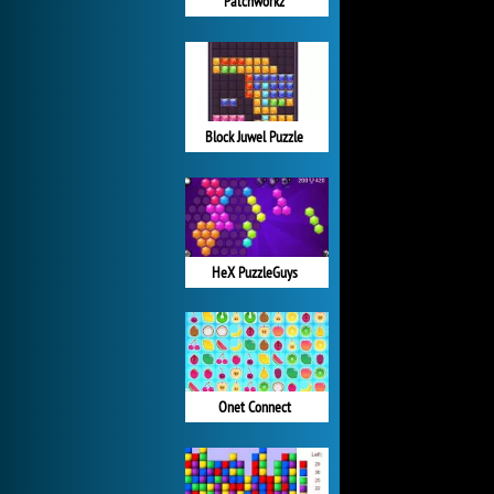
Patchworkz
Block Juwel Puzzle
HeX PuzzleGuys
Onet Connect