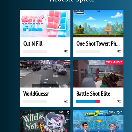
Cut N Fill
One Shot Tower: Physics Destroyer
8x
8x
vor 9 Stunden
WorldGuessr
Battle Shot Elite
6x
9x
vor 1 Tag
vor 3 Tagen