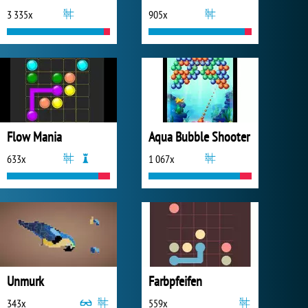
3 335x
905x
Flow Mania
Aqua Bubble Shooter
633x
1 067x
Unmurk
Farbpfeifen
343x
559x