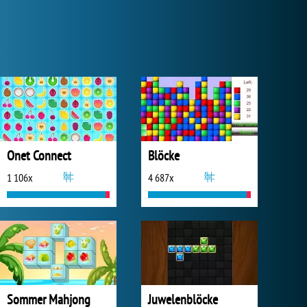
Onet Connect
Blöcke
1 106x
4 687x
Sommer Mahjong
Juwelenblöcke