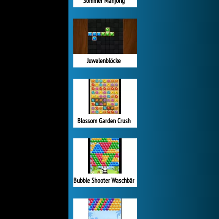
Sommer Mahjong
Juwelenblöcke
Blossom Garden Crush
Bubble Shooter Waschbär