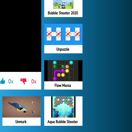
Bubble Shooter 2020
Unpuzzle
0x
0x
Flow Mania
Aqua Bubble Shooter
Unmurk