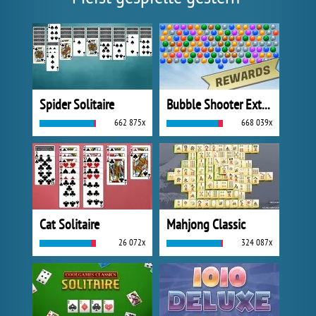
Spider Solitaire
Bubble Shooter Extreme
662 875x
668 039x
Cat Solitaire
Mahjong Classic
26 072x
324 087x