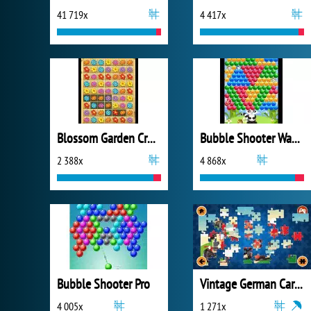
41 719x
4 417x
Blossom Garden Crush
Bubble Shooter Waschbär
2 388x
4 868x
Bubble Shooter Pro
Vintage German Cars Jigsaw
4 005x
1 271x