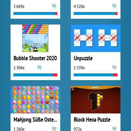
3 669x
4 520x
Bubble Shooter 2020
Unpuzzle
2 304x
1 539x
Mahjong Süße Ostern
Block Hexa Puzzle
1 260x
972x