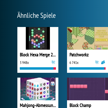
Ähnliche Spiele
Block Hexa Merge 2048
Patchworkz
3 948x
6 741x
Mahjong-Abmessungen
Block Champ