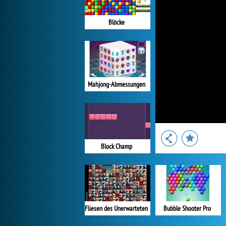
Blöcke
Mahjong-Abmessungen
Block Champ
Fliesen des Unerwarteten
Bubble Shooter Pro