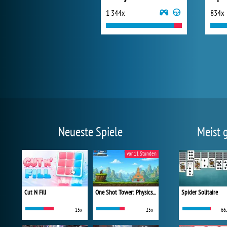
1 344x
834x
Neueste Spiele
Meist 
vor 11 Stunden
Cut N Fill
One Shot Tower: Physics Destroyer
Spider Solitaire
15x
25x
66