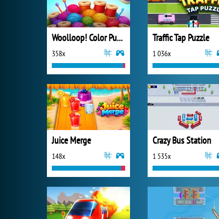
Woolloop! Color Puzzle
Traffic Tap Puzzle
358x
1 036x
Juice Merge
Crazy Bus Station
148x
1 535x