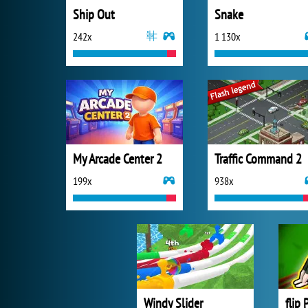
Ship Out
Snake
242x
1 130x
My Arcade Center 2
Traffic Command 2
199x
938x
Windy Slider
flip 