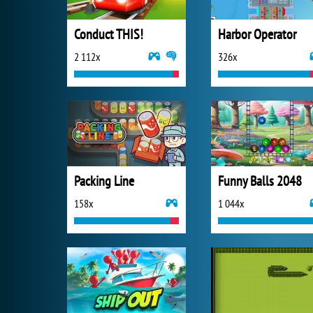
Conduct THIS!
Harbor Operator
2 112x
326x
Packing Line
Funny Balls 2048
158x
1 044x