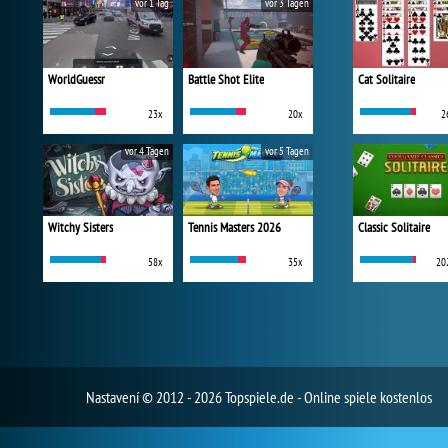
vor 1 Tag
vor 3 Tagen
WorldGuessr
Battle Shot Elite
Cat Solitaire
23x
20x
2
vor 4 Tagen
vor 5 Tagen
Witchy Sisters
Tennis Masters 2026
Classic Solitaire
58x
35x
20
Nastavení
© 2012 - 2026 Topspiele.de - Online spiele kostenlos