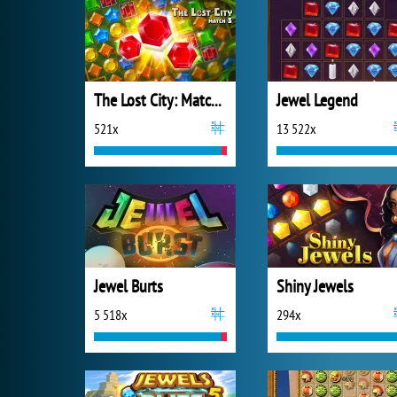
The Lost City: Match 3
Jewel Legend
521x
13 522x
Jewel Burts
Shiny Jewels
5 518x
294x