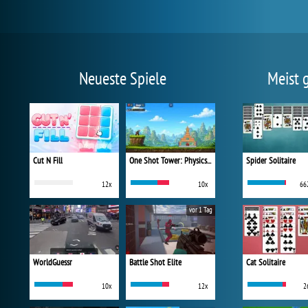
Neueste Spiele
Meist 
Cut N Fill
One Shot Tower: Physics Destroyer
Spider Solitaire
12x
10x
66
vor 1 Tag
WorldGuessr
Battle Shot Elite
Cat Solitaire
10x
12x
2