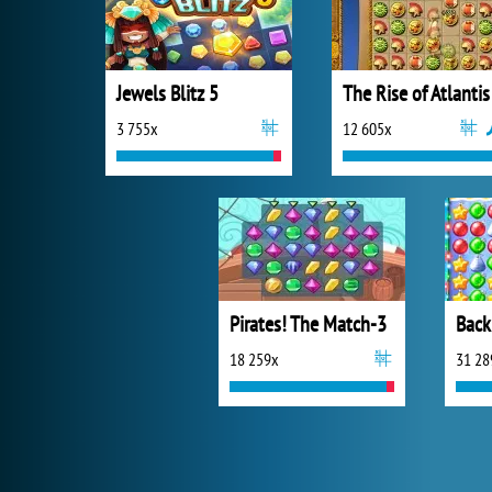
Jewels Blitz 5
The Rise of Atlantis
3 755x
12 605x
Pirates! The Match-3
Back
18 259x
31 28