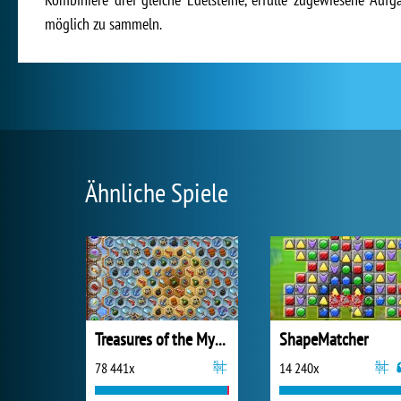
möglich zu sammeln.
Ähnliche Spiele
Treasures of the Mystic Sea
ShapeMatcher
78 441x
14 240x