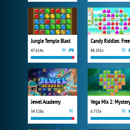
Jungle Temple Blast
Ca
47 614x
88 201x
Jewel Academy
34 528x
6 753x