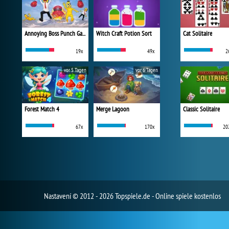
Annoying Boss Punch Game
Witch Craft Potion Sort
Cat Solitaire
19x
49x
2
vor 5 Tagen
vor 6 Tagen
Forest Match 4
Merge Lagoon
Classic Solitaire
67x
170x
20
Nastavení
© 2012 - 2026 Topspiele.de - Online spiele kostenlos