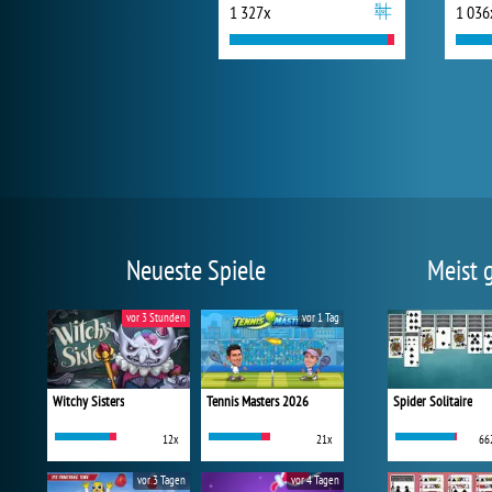
1 327x
1 036
Neueste Spiele
Meist 
vor 3 Stunden
vor 1 Tag
Witchy Sisters
Tennis Masters 2026
Spider Solitaire
12x
21x
66
vor 3 Tagen
vor 4 Tagen