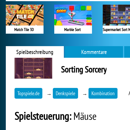
Match Tile 3D
Marble Sort
Spielbeschreibung
Kommentare
Sorting Sorcery
Topspiele.de
→
Denkspiele
→
Kombination
Spielsteuerung:
Mäuse