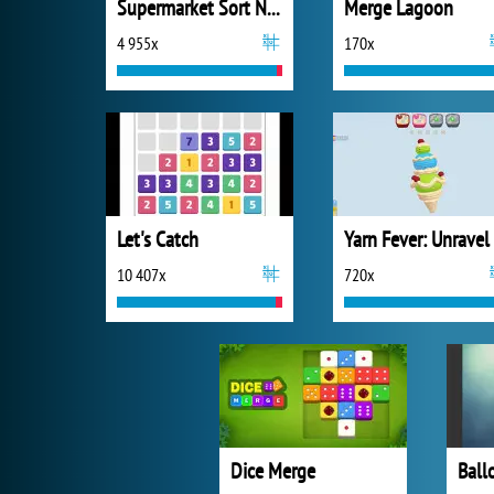
Supermarket Sort N Match
Merge Lagoon
4 955x
170x
Let's Catch
10 407x
720x
Dice Merge
Ball