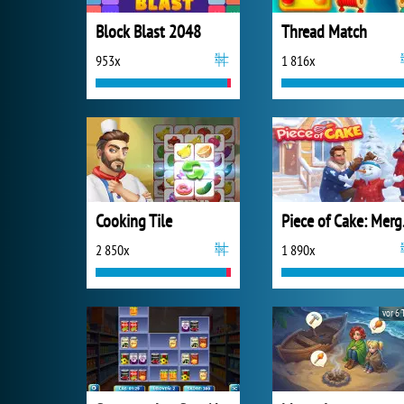
Block Blast 2048
Thread Match
953x
1 816x
Cooking Tile
Piec
2 850x
1 890x
vor 6 