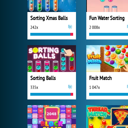
Sorting Xmas Balls
Fun Water Sorting
242x
2 008x
Sorting Balls
Fruit Match
335x
1 047x