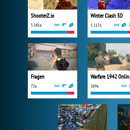
ShooterZ.io
Winter Clash 3D
5 341x
1 117x
Fragen
Warfar
72x
569x