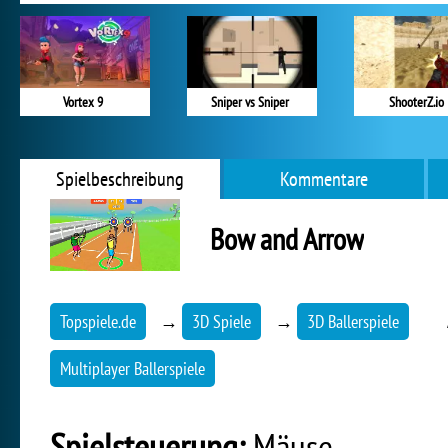
Vortex 9
Sniper vs Sniper
ShooterZ.io
Spielbeschreibung
Kommentare
Bow and Arrow
Topspiele.de
→
3D Spiele
→
3D Ballerspiele
Multiplayer Ballerspiele
Spielsteuerung:
Mäuse