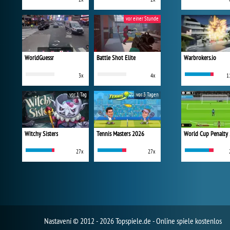
vor einer Stunde
WorldGuessr
Battle Shot Elite
Warbrokers.io
3x
4x
1
vor 1 Tag
vor 3 Tagen
Witchy Sisters
Tennis Masters 2026
World Cup Penalty
27x
27x
Nastavení
© 2012 - 2026 Topspiele.de - Online spiele kostenlos