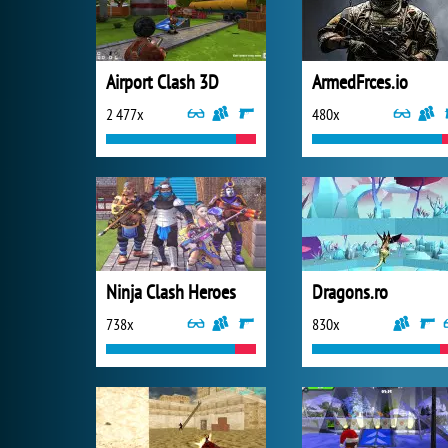
Airport Clash 3D
ArmedFrces.io
2 477x
480x
Ninja Clash Heroes
Dragons.ro
738x
830x