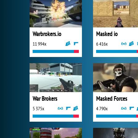
Warbrokers.io
Masked io
11 994x
6 416x
War Brokers
Masked Forces
5 375x
4 790x