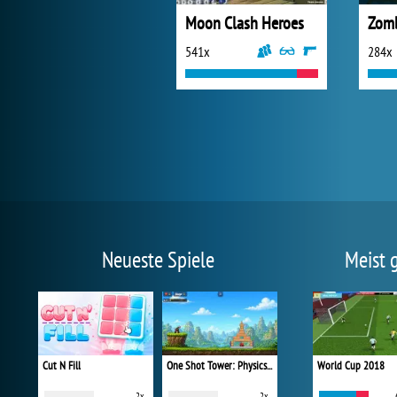
Moon Clash Heroes
541x
284x
Neueste Spiele
Meist 
Cut N Fill
One Shot Tower: Physics Destroyer
World Cup 2018
2x
2x