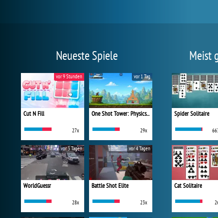
Neueste Spiele
Meist 
vor 9 Stunden
vor 1 Tag
Cut N Fill
One Shot Tower: Physics Destroyer
Spider Solitaire
27x
29x
66
vor 3 Tagen
vor 4 Tagen
WorldGuessr
Battle Shot Elite
Cat Solitaire
28x
23x
2