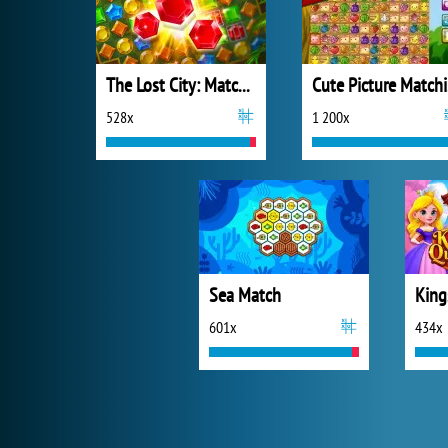
The Lost City: Match 3
C
528x
1 200x
Sea Match
601x
434x