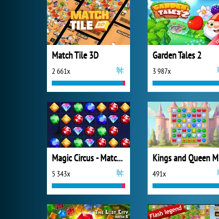
Match Tile 3D
Garden Tales 2
2 661x
3 987x
Magic Circus - Match 3
K
5 343x
491x