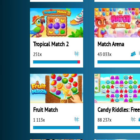
Tropical Match 2
Match Arena
251x
43 033x
Fruit Match
Ca
1 113x
88 237x