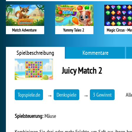
Match Adventure
Yummy Tales 2
Magic Circus - Ma
Spielbeschreibung
Kommentare
Juicy Match 2
Topspiele.de
→
Denkspiele
→
3 Gewinnt
All
Spielsteuerung:
Mäuse
Kombinieren Sie drei oder mehr Früchte, um Saft aus ihnen her