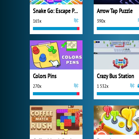
Snake Go: Escape Puzzle
Arrow Tap Puzzle
165x
390x
Colors Pins
Crazy Bus Station
270x
1 532x