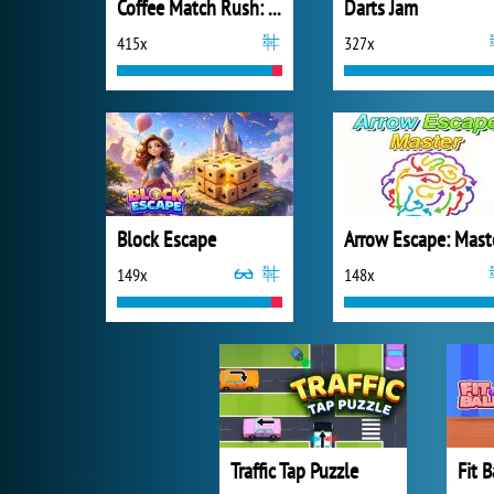
Coffee Match Rush: Sort Puzzle
Darts Jam
415x
327x
Block Escape
Arrow Escape: Mast
149x
148x
Traffic Tap Puzzle
Fit B