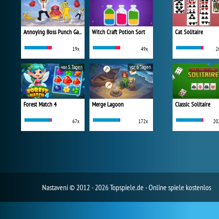
Annoying Boss Punch Game
Witch Craft Potion Sort
Cat Solitaire
19x
49x
2
vor 5 Tagen
vor 6 Tagen
Forest Match 4
Merge Lagoon
Classic Solitaire
67x
172x
20
Nastavení
© 2012 - 2026 Topspiele.de - Online spiele kostenlos