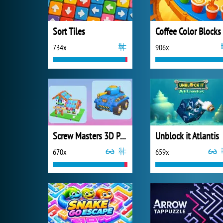
Sort Tiles
Coffee Color Blocks
734x
906x
Screw Masters 3D Puzzle
Unblock it Atlantis
670x
659x