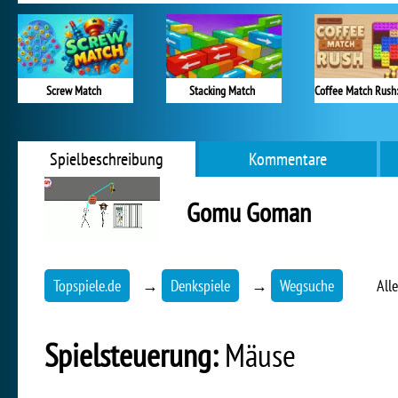
Screw Match
Stacking Match
Spielbeschreibung
Kommentare
Gomu Goman
Topspiele.de
→
Denkspiele
→
Wegsuche
All
Spielsteuerung:
Mäuse