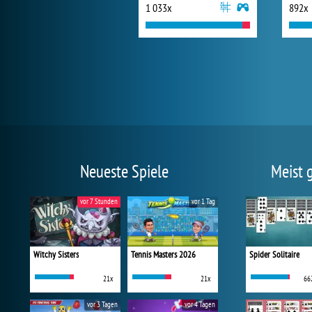
1 033x
892x
Neueste Spiele
Meist 
vor 7 Stunden
vor 1 Tag
Witchy Sisters
Tennis Masters 2026
Spider Solitaire
21x
21x
66
vor 3 Tagen
vor 4 Tagen