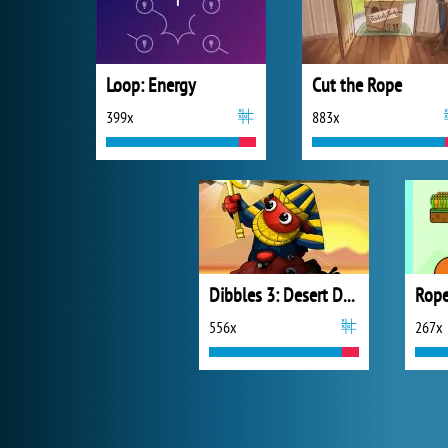
Loop: Energy
Cut the Rope
399x
883x
Dibbles 3: Desert Despair
Rope
556x
267x