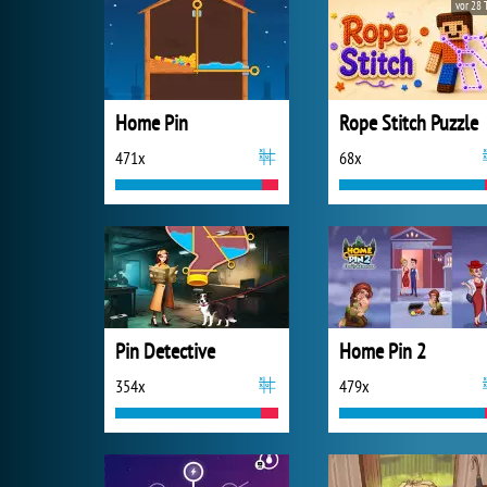
vor 28 
Home Pin
Rope Stitch Puzzle
471x
68x
Pin Detective
Home Pin 2
354x
479x