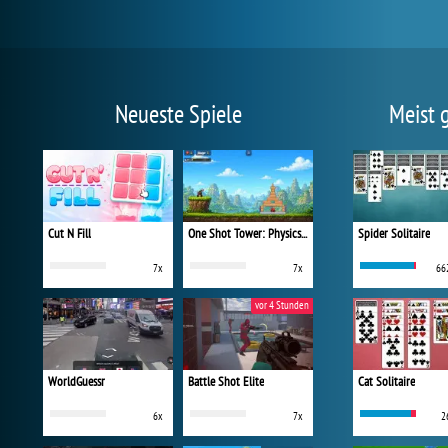
Neueste Spiele
Meist 
Cut N Fill
One Shot Tower: Physics Destroyer
Spider Solitaire
7x
7x
66
vor 4 Stunden
WorldGuessr
Battle Shot Elite
Cat Solitaire
6x
7x
2