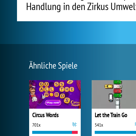
Handlung in den Zirkus Umwel
Ähnliche Spiele
Circus Words
Let the Train Go
701x
541x