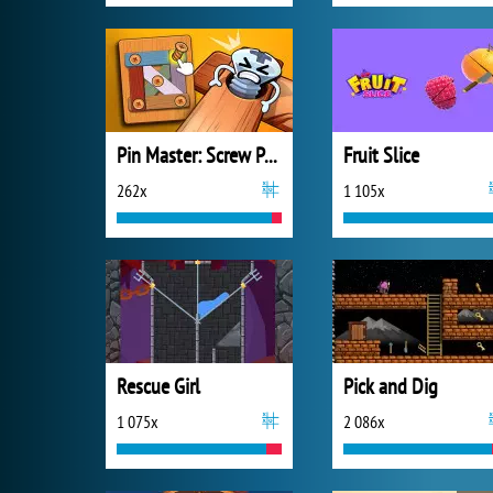
Pin Master: Screw Puzzle Quest
Fruit Slice
262x
1 105x
Rescue Girl
Pick and Dig
1 075x
2 086x