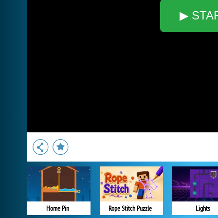
▶ STA
Home Pin
Rope Stitch Puzzle
Lights