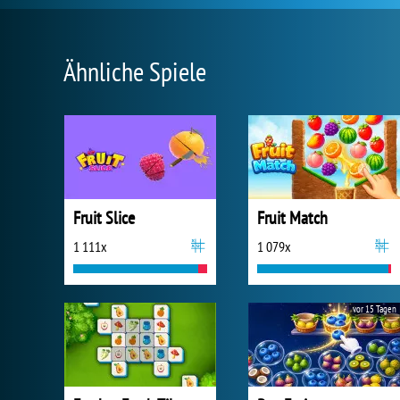
Ähnliche Spiele
Fruit Slice
Fruit Match
1 111x
1 079x
vor 15 Tagen