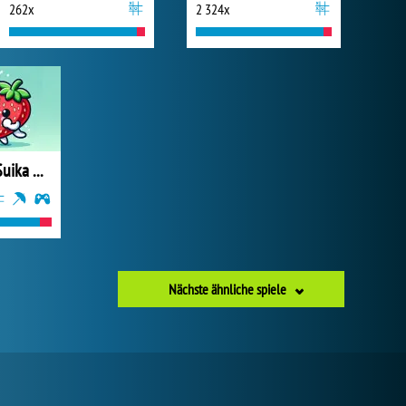
262x
2 324x
Watermelon Suika Game
Nächste ähnliche spiele