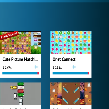
Cute Picture Matching
Onet Connect
1 199x
1 112x