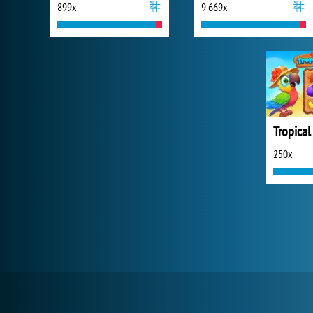
899x
9 669x
Tropical
250x