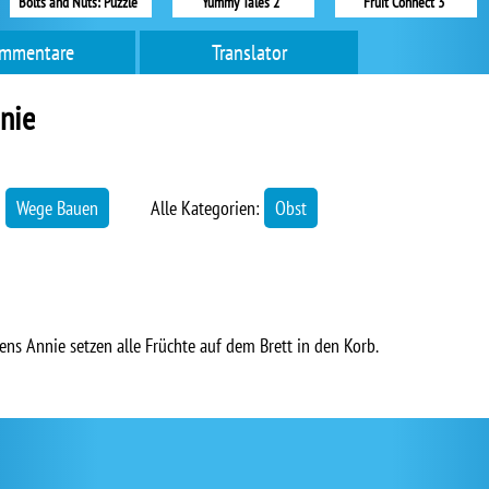
Bolts and Nuts: Puzzle
Yummy Tales 2
Fruit Connect 3
mmentare
Translator
nnie
→
Wege Bauen
Alle Kategorien:
Obst
ns Annie setzen alle Früchte auf dem Brett in den Korb.