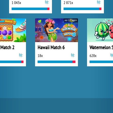
1 043x
2 871x
vor 12 Tagen
 Match 2
Hawaii Match 6
18x
628x