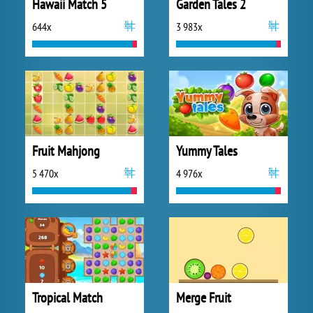
Hawaii Match 5
Garden Tales 2
644x
3 983x
Fruit Mahjong
Yummy Tales
5 470x
4 976x
Tropical Match
Merge Fruit