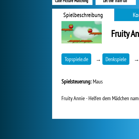
Cute Picture Matching
Let the Train Go
Spielbeschreibung
Ko
Fruity A
Topspiele.de
→
Denkspiele
Spielsteuerung:
Maus
Fruity Annie - Helfen dem Mädchen name