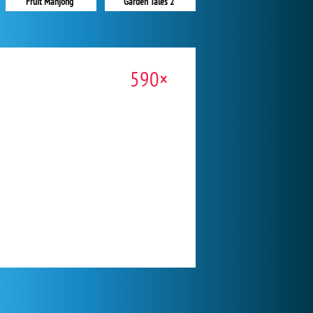
Fruit Mahjong
Garden Tales 2
590×