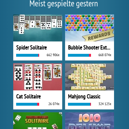
Meist gespielte gestern
Spider Solitaire
Bubble Shooter Extreme
662 906x
668 074x
Cat Solitaire
Mahjong Classic
26 074x
324 125x