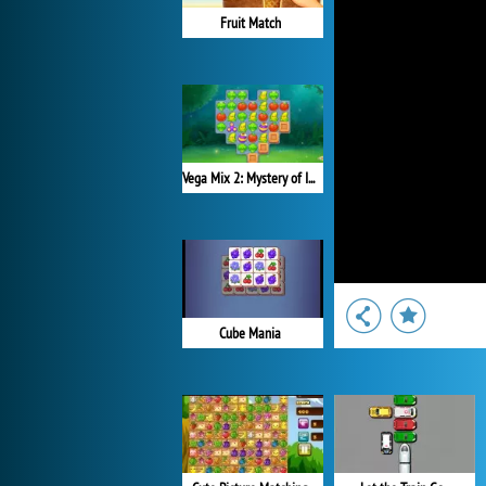
Fruit Match
Vega Mix 2: Mystery of Island
Cube Mania