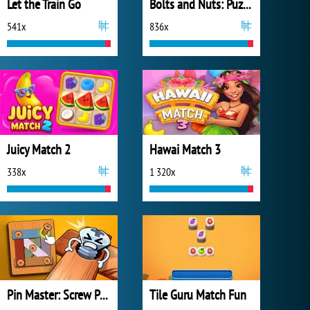
Let the Train Go
Bolts and Nuts: Puzzle
541x
836x
Juicy Match 2
Hawai Match 3
338x
1 320x
Pin Master: Screw Puzzle Quest
Tile Guru Match Fun