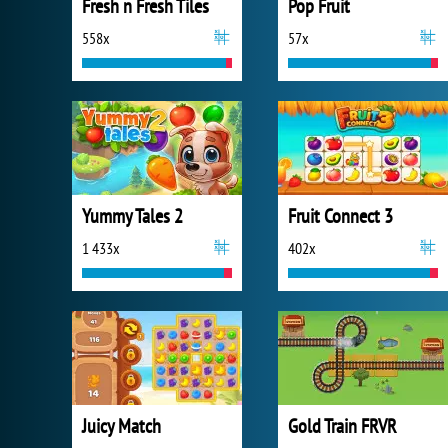
Fresh n Fresh Tiles
Pop Fruit
558x
57x
Yummy Tales 2
Fruit Connect 3
1 433x
402x
Juicy Match
Gold Train FRVR