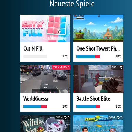
Neueste Spiele
Cut N Fill
One Shot Tower: Physics Destroyer
12x
10x
vor 3 Stunden
vor 1 Tag
WorldGuessr
Battle Shot Elite
10x
12x
vor 3 Tagen
vor 4 Tagen