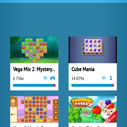
Vega Mix 2: Mystery of Island
Cube Mania
6 756x
14 079x