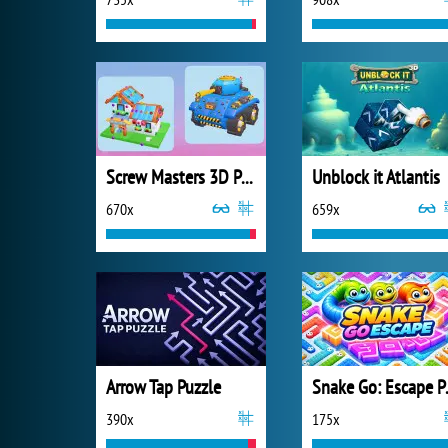
Screw Masters 3D Puzzle
Unblock it Atlantis
670x
659x
Arrow Tap Puzzle
Snake
390x
175x