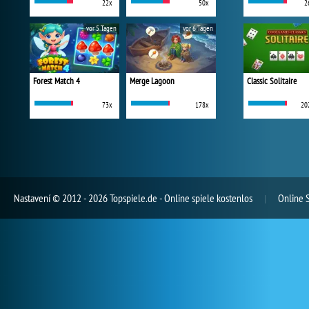
22x
50x
2
vor 5 Tagen
vor 6 Tagen
Forest Match 4
Merge Lagoon
Classic Solitaire
73x
178x
20
Nastavení
© 2012 - 2026 Topspiele.de - Online spiele kostenlos
Online 