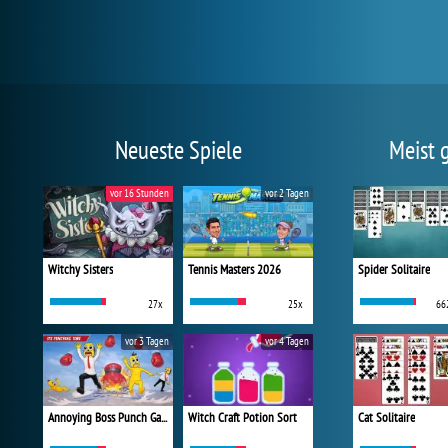
Neueste Spiele
Meist 
vor 16 Stunden
vor 2 Tagen
Witchy Sisters
Tennis Masters 2026
Spider Solitaire
27x
25x
66
vor 3 Tagen
vor 4 Tagen
Annoying Boss Punch Game
Witch Craft Potion Sort
Cat Solitaire