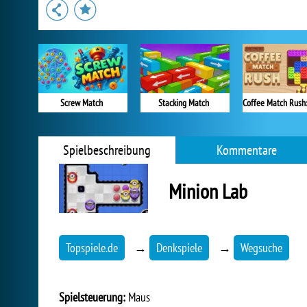
Screw Match
Stacking Match
Spielbeschreibung
Kommentare
Minion Lab
Topspiele.de
→
Denkspiele
→
Wegsuche
Spielsteuerung:
Maus