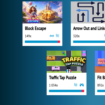
Block Escape
Arrow Out and Link
149x
320x
Traffic Tap Puzzle
Fit B
1 034x
892x