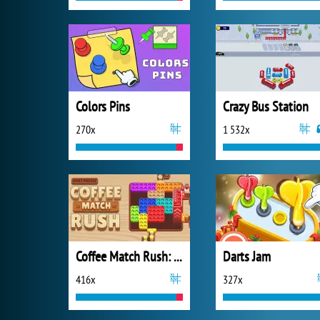
Colors Pins
Crazy Bus Station
270x
1 532x
Coffee Match Rush: Sort Puzzle
Darts Jam
416x
327x