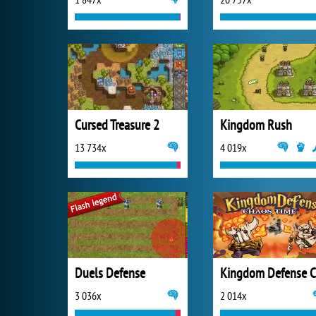
Cursed Treasure 2
Kingdom Rush
13 734x
4 019x
Duels Defense
3 036x
2 014x