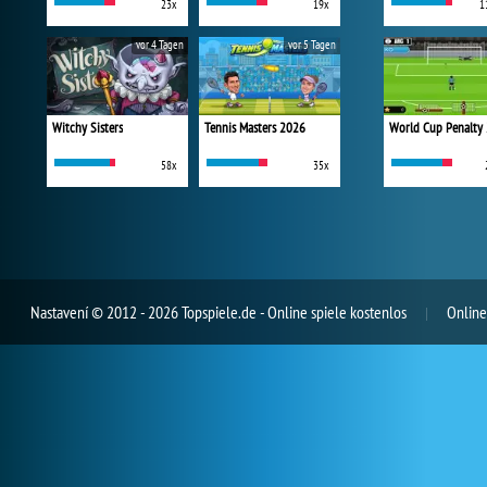
23x
19x
1
vor 4 Tagen
vor 5 Tagen
Witchy Sisters
Tennis Masters 2026
World Cup Penalty
58x
35x
Nastavení
© 2012 - 2026 Topspiele.de - Online spiele kostenlos
Online