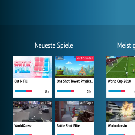
Neueste Spiele
Meist 
vor 8 Stunden
Cut N Fill
One Shot Tower: Physics Destroyer
World Cup 2018
15x
25x
vor 1 Tag
vor 3 Tagen
WorldGuessr
Battle Shot Elite
Warbrokers.io