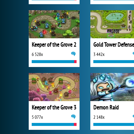
Keeper of the Grove 2
Gold Tower Defens
6 528x
3 442x
Keeper of the Grove 3
Demon Raid
5 077x
2 148x