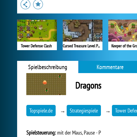
Tower Defense Clash
Cursed Treasure Level Pack
Keeper of the Gr
Spielbeschreibung
Kommentare
Dragons
Topspiele.de
→
Strategiespiele
→
Tower Defe
Spielsteuerung:
mit der Maus, Pause - P