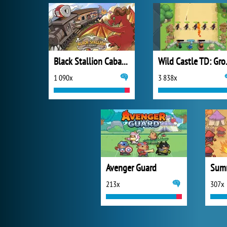
Black Stallion Cabaret
Wild C
1 090x
3 838x
Avenger Guard
Summ
213x
307x