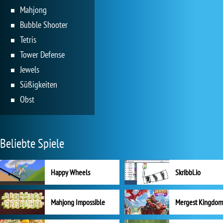
Mahjong
Bubble Shooter
Tetris
Tower Defense
Jewels
Süßigkeiten
Obst
Beliebte Spiele
Happy Wheels
Skribbl.io
Mahjong Impossible