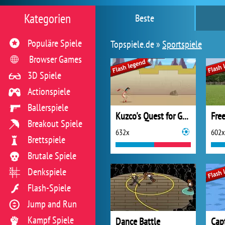
Kategorien
Beste
Populäre Spiele
Topspiele.de »
Sportspiele
Browser Games
3D Spiele
Actionspiele
Ballerspiele
Kuzco's Quest for Gold
Free
Breakout Spiele
632x
602x
Brettspiele
Brutale Spiele
Denkspiele
Flash-Spiele
Jump and Run
Kampf Spiele
Dance Battle
Cap