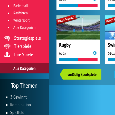
Basketball
Radfahren
Wintersport
Alle Kategorien
Strategiespiele
Rugby
Tierspiele
636x
610x
Ihre Spiele
Alle Kategorien
vorläufig Sportspiele
Top Themen
3 Gewinnt
Kombination
Spielfeld