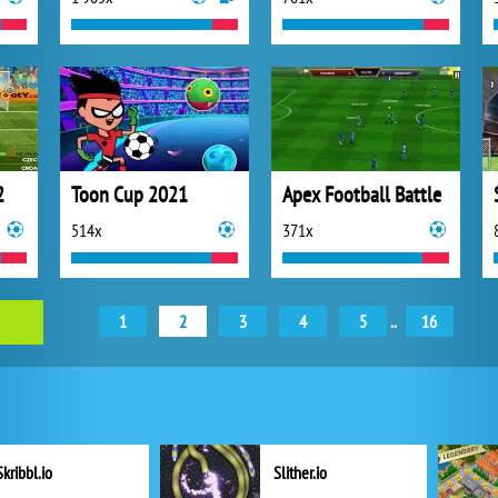
2
Toon Cup 2021
Apex Football Battle
514x
371x
1
2
3
4
5
..
16
Skribbl.io
Slither.io