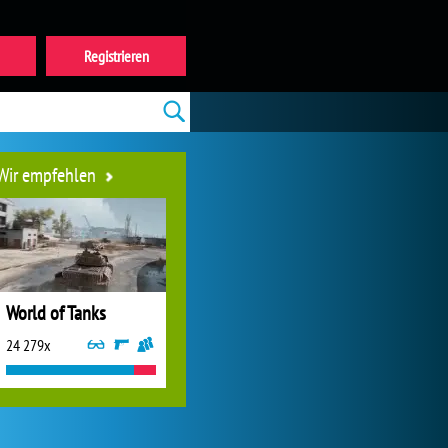
Registrieren
Wir empfehlen
World of Tanks
24 279x