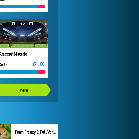
Soccer Heads
863x
mehr
Farm Frenzy 2 Full Version