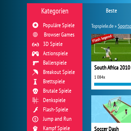
Kategorien
Beste
Populäre Spiele
Topspiele.de »
Sportsp
Browser Games
3D Spiele
Actionspiele
Ballerspiele
South Africa 2010
Breakout Spiele
1 084x
Brettspiele
Brutale Spiele
Denkspiele
Flash-Spiele
Jump and Run
Kampf Spiele
Soccer Dash