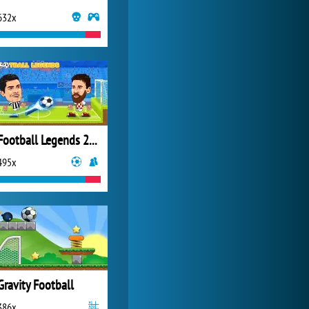
632x
Forge of Empires
20 587x
Football Legends 2021
495x
Gravity Football
386x