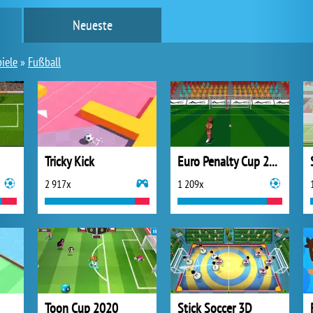
Neueste
iele
»
Fußball
Tricky Kick
Euro Penalty Cup 2021
2 917x
1 209x
Toon Cup 2020
Stick Soccer 3D