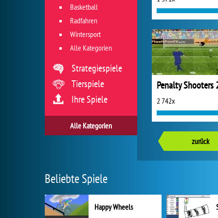
Basketball
Radfahren
Wintersport
Alle Kategorien
Strategiespiele
Tierspiele
Penalty Shooters 
Ihre Spiele
2 742x
Alle Kategorien
zurück
Beliebte Spiele
Happy Wheels