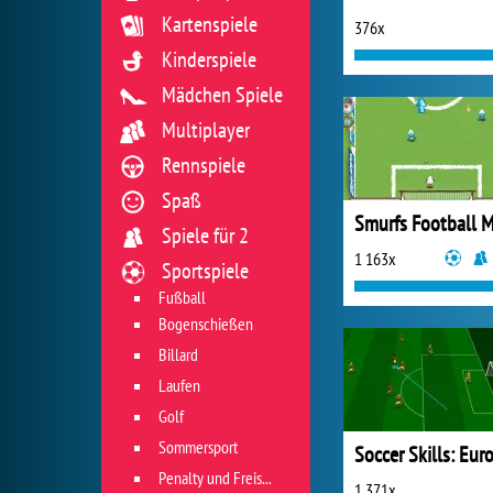
Kartenspiele
376x
Kinderspiele
Mädchen Spiele
Multiplayer
Rennspiele
Spaß
Spiele für 2
1 163x
Sportspiele
Fußball
Bogenschießen
Billard
Laufen
Golf
Sommersport
Penalty und Freistöße
1 371x