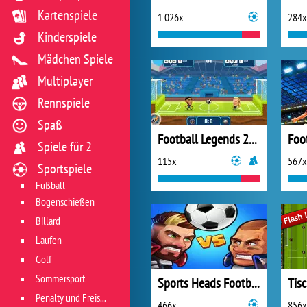
Kartenspiele
1 026x
284x
Kinderspiele
Mädchen Spiele
Multiplayer
Rennspiele
Spaß
Football Legends 2026
Foo
Spiele für 2
115x
567x
Sportspiele
Fußball
Bogenschießen
Billard
Laufen
Golf
Sommersport
Sports Heads Football Championship
Tis
Penalty und Freistöße
466x
856x