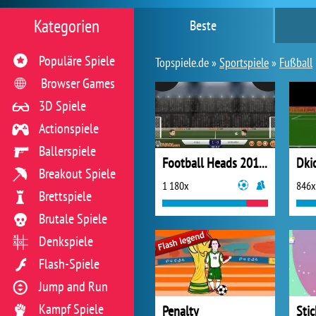
Kategorien
Beste
Populäre Spiele
Topspiele.de »
Sportspiele
»
Fußball
Browser Games
3D Spiele
Actionspiele
Ballerspiele
Football Heads 2014 Premier League
Dki
Breakout Spiele
1 180x
846x
Brettspiele
Brutale Spiele
Denkspiele
Flash-Spiele
Jump and Run
Kampf Spiele
Penalty
Sti