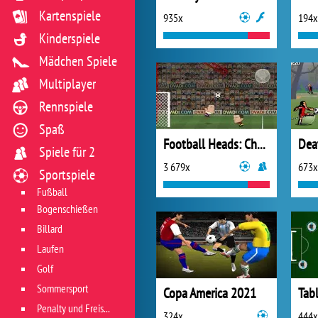
Kartenspiele
935x
194x
Kinderspiele
Mädchen Spiele
Multiplayer
Rennspiele
Spaß
Football Heads: Champions League 2016/2017
Spiele für 2
3 679x
673x
Sportspiele
Fußball
Bogenschießen
Billard
Laufen
Golf
Sommersport
Copa America 2021
Tab
Penalty und Freistöße
324x
444x