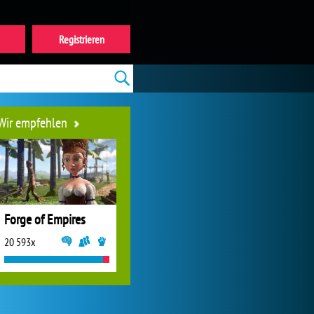
Registrieren
Wir empfehlen
Forge of Empires
20 593x