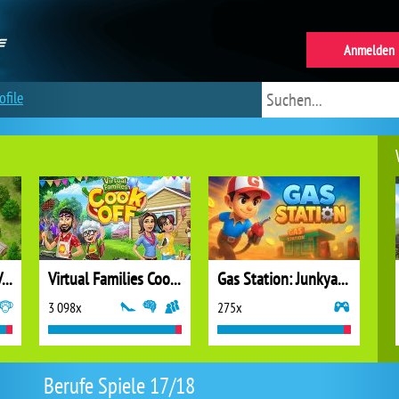
Anmelden
ofile
Farm Frenzy 2 Full Version
Virtual Families Cook Off
Gas Station: Junkyard Tycoon
3 098x
275x
Berufe Spiele 17/18