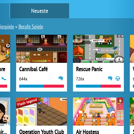
Neueste
iespiele
»
Berufe Spiele
ore
Cannibal Café
Rescue Panic
644x
726x
Die plastischen Chirurgen
Operation Youth Club
Air Hostess