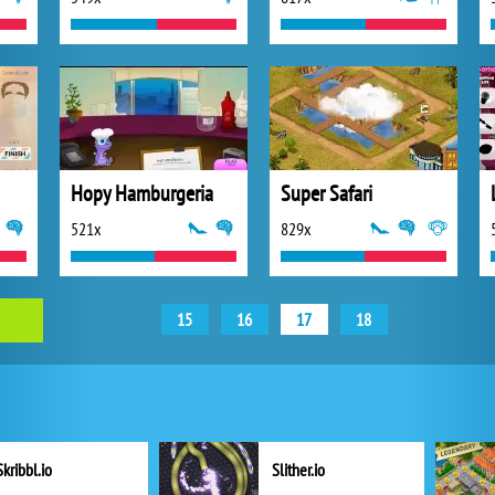
Hopy Hamburgeria
Super Safari
521x
829x
15
16
17
18
Skribbl.io
Slither.io