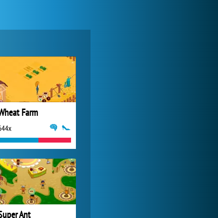
Zoo 2: Animal Park
3 849x
Wheat Farm
644x
My Free Zoo
9 358x
Super Ant