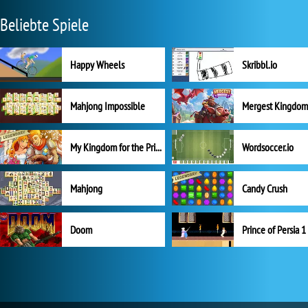
Beliebte Spiele
Happy Wheels
Skribbl.io
Mahjong Impossible
My Kingdom for the Princess Vollversion
Wordsoccer.io
Mahjong
Candy Crush
Doom
Prince of Persia 1