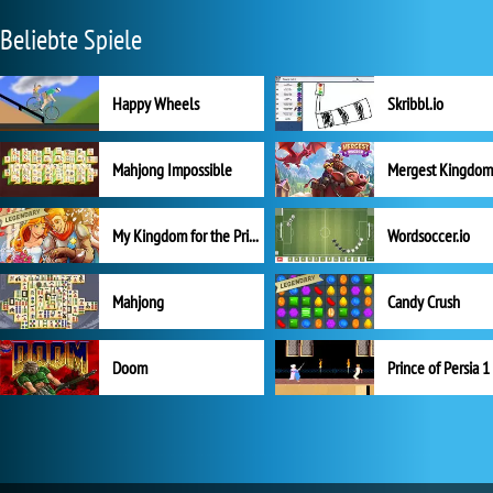
Beliebte Spiele
Happy Wheels
Skribbl.io
Mahjong Impossible
My Kingdom for the Princess Vollversion
Wordsoccer.io
Mahjong
Candy Crush
Doom
Prince of Persia 1