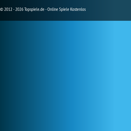
© 2012 - 2026 Topspiele.de - Online Spiele Kostenlos