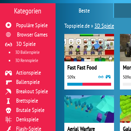
Kategorien
Beste
Populäre Spiele
Topspiele.de »
3D Spiele
Browser Games
3D Spiele
3D Ballerspiele
3D Rennspiele
Fast Fast Food
Actionspiele
509x
509x
Ballerspiele
Breakout Spiele
Brettspiele
Brutale Spiele
Denkspiele
Flash-Spiele
Aerial Warfare
Gal