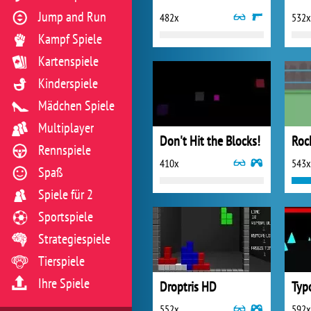
Jump and Run
482x
532x
Kampf Spiele
Kartenspiele
Kinderspiele
Mädchen Spiele
Multiplayer
Don't Hit the Blocks!
Roc
Rennspiele
410x
543x
Spaß
Spiele für 2
Sportspiele
Strategiespiele
Tierspiele
Ihre Spiele
Droptris HD
Typo
552x
592x