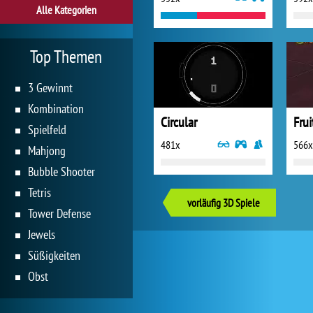
Alle Kategorien
Top Themen
3 Gewinnt
Kombination
Circular
Frui
Spielfeld
481x
566x
Mahjong
Bubble Shooter
Tetris
vorläufig 3D Spiele
Tower Defense
Jewels
Süßigkeiten
Obst