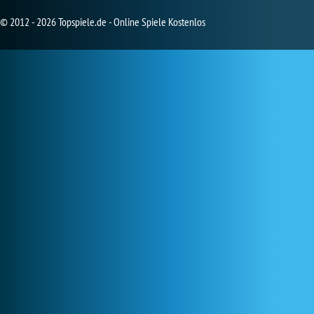
© 2012 - 2026 Topspiele.de - Online Spiele Kostenlos