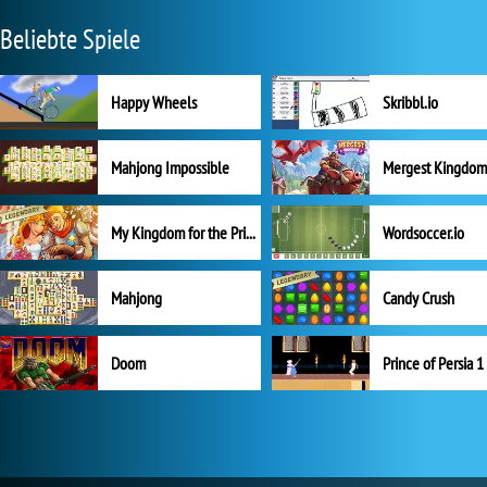
Beliebte Spiele
Happy Wheels
Skribbl.io
Mahjong Impossible
My Kingdom for the Princess Vollversion
Wordsoccer.io
Mahjong
Candy Crush
Doom
Prince of Persia 1