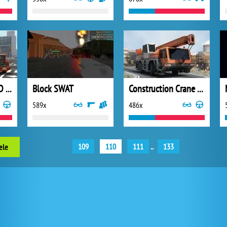
American Trucks 3D Parking
Block SWAT
Construction Crane 3D Parking
589x
486x
109
110
111
..
133
ele