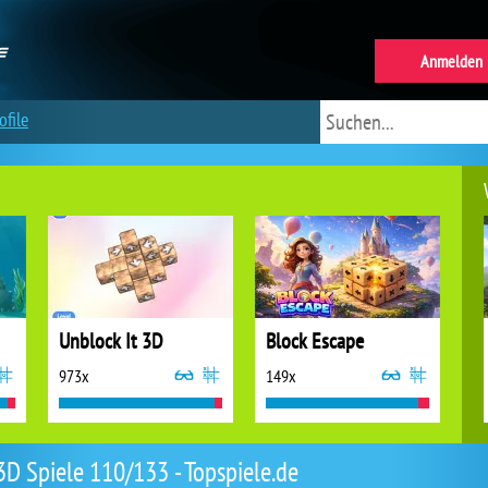
Anmelden
ofile
Unblock It 3D
Block Escape
973x
149x
3D Spiele 110/133 - Topspiele.de