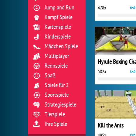
Jump and Run
478x
Kampf Spiele
Kartenspiele
Kinderspiele
Mädchen Spiele
Multiplayer
Rennspiele
582x
Spaß
Spiele für 2
Sportspiele
Strategiespiele
Tierspiele
Ihre Spiele
Kill the Ants
495x