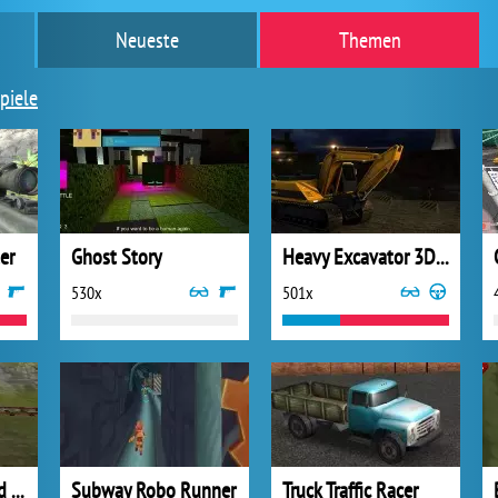
Neueste
Themen
piele
er
Ghost Story
Heavy Excavator 3D Parking
530x
501x
Bike Tricks Railroad Racer
Subway Robo Runner
Truck Traffic Racer