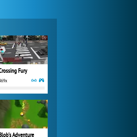
World of Tanks
24 281x
Crossing Fury
469x
My Free Zoo
9 355x
Blob's Adventure