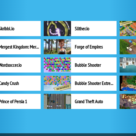
Skribbl.io
Slither.io
Mergest Kingdom: Merge Puzzle
Forge of Empires
Wordsoccer.io
Bubble Shooter
Candy Crush
Bubble Shooter Extreme
Prince of Persia 1
Grand Theft Auto