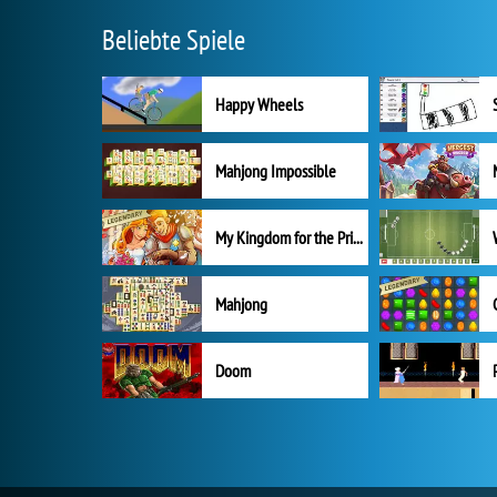
Beliebte Spiele
Happy Wheels
Mahjong Impossible
My Kingdom for the Princess Vollversion
Mahjong
Doom