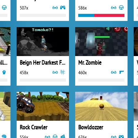
507x
586x
Hyrule Boxing Challenger
Beign Her Darkest Friend
Mr. Zombie
458x
460x
Rock Crawler
Bowldozzer
556x
676x