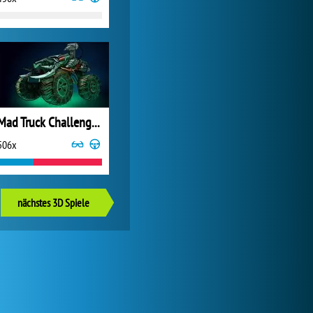
Mad Truck Challenge 2
506x
nächstes 3D Spiele