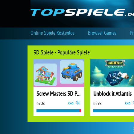
Online Spiele Kostenlos
Browser Games
Pr
3D Spiele - Populäre Spiele
Screw Masters 3D Puzzle
Unblock it Atlantis
670x
659x