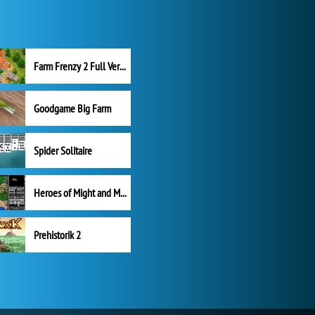
Farm Frenzy 2 Full Version
Goodgame Big Farm
Spider Solitaire
Heroes of Might and Magic II
Prehistorik 2