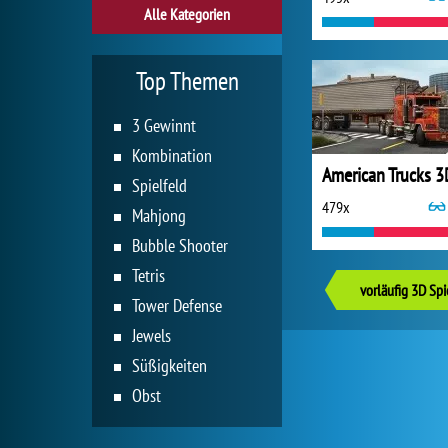
Alle Kategorien
Top Themen
3 Gewinnt
Kombination
Spielfeld
479x
Mahjong
Bubble Shooter
Tetris
vorläufig 3D Spi
Tower Defense
Jewels
Süßigkeiten
Obst