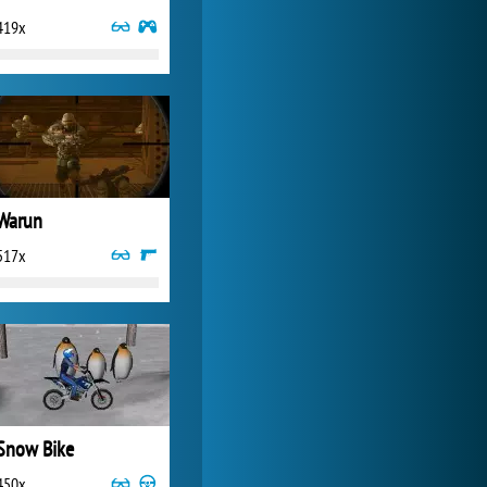
419x
Zoo 2: Animal Park
3 845x
Warun
517x
Snow Bike
450x