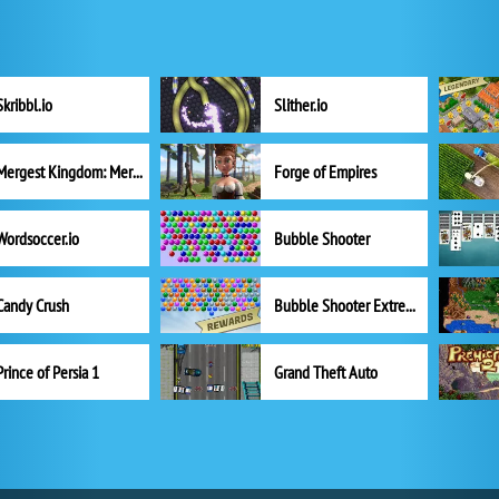
Skribbl.io
Slither.io
Mergest Kingdom: Merge Puzzle
Forge of Empires
Wordsoccer.io
Bubble Shooter
Candy Crush
Bubble Shooter Extreme
Prince of Persia 1
Grand Theft Auto