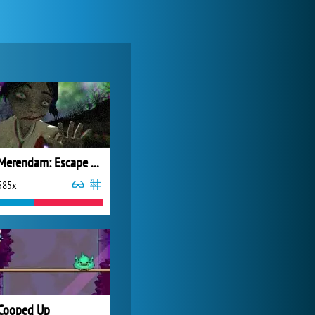
Zoo 2: Animal Park
3 845x
Merendam: Escape From Seram Isle
585x
My Free Zoo
9 356x
Cooped Up