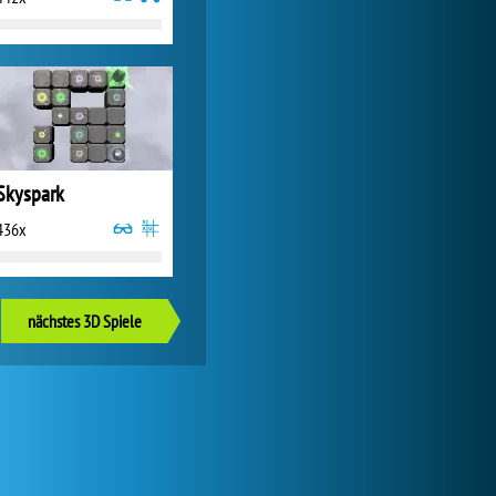
Skyspark
436x
nächstes 3D Spiele