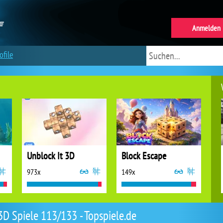
Anmelden
ofile
Unblock It 3D
Block Escape
973x
149x
3D Spiele 113/133 - Topspiele.de