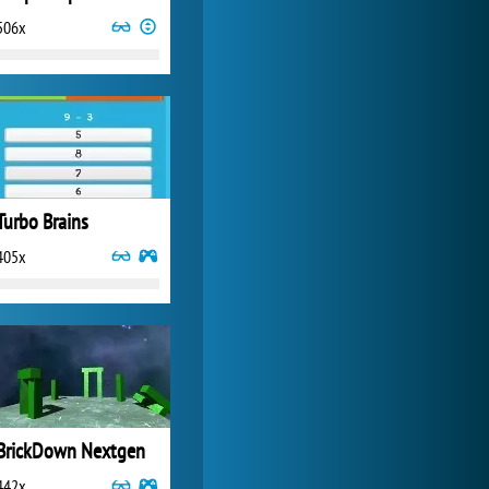
506x
Forge of Empires
20 588x
Turbo Brains
405x
BrickDown Nextgen
442x