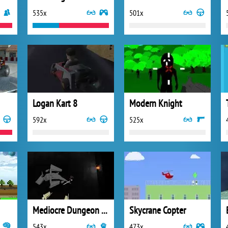
535x
501x
Logan Kart 8
Modern Knight
592x
525x
Mediocre Dungeon Crawler
Skycrane Copter
543x
473x