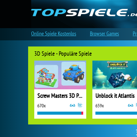
Online Spiele Kostenlos
Browser Games
Pr
3D Spiele - Populäre Spiele
Screw Masters 3D Puzzle
Unblock it Atlantis
670x
659x