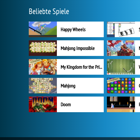
Beliebte Spiele
Happy Wheels
Mahjong Impossible
My Kingdom for the Princess Vollversion
Mahjong
Doom