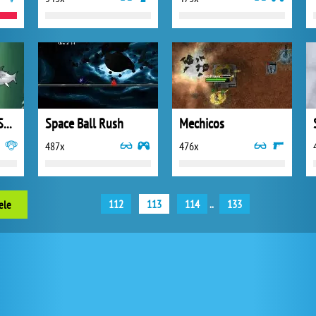
Divey Jones Bitey Shark
Space Ball Rush
Mechicos
487x
476x
112
113
114
..
133
ele