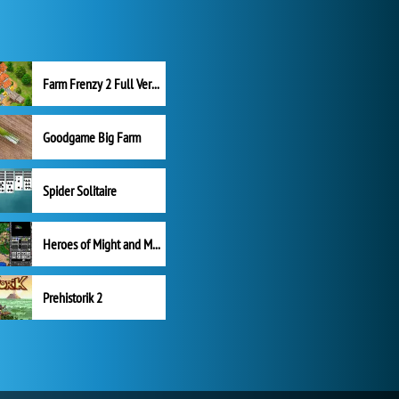
Farm Frenzy 2 Full Version
Goodgame Big Farm
Spider Solitaire
Heroes of Might and Magic II
Prehistorik 2