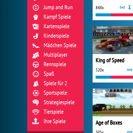
Jump and Run
848x
Kampf Spiele
Kartenspiele
Kinderspiele
Mädchen Spiele
Multiplayer
King of Speed
Rennspiele
520x
Spaß
Spiele für 2
Sportspiele
Strategiespiele
Tierspiele
Ihre Spiele
Age of Boxes
505x