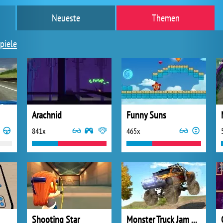
Neueste
Themen
piele
Arachnid
Funny Suns
841x
465x
Shooting Star
Monster Truck Jam Racing 3D