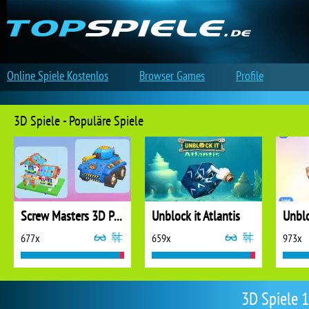
Online Spiele Kostenlos
Browser Games
Profile
3D Spiele - Populäre Spiele
Screw Masters 3D Puzzle
Unblock it Atlantis
Unblo
677x
659x
973x
3D Spiele 1