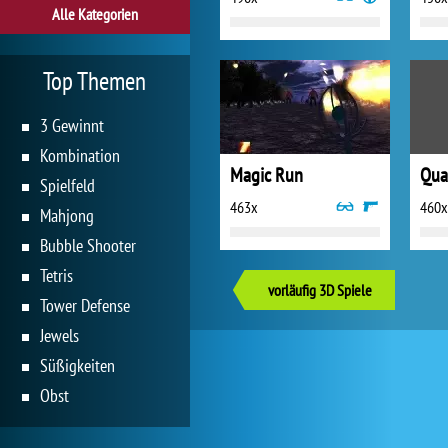
Alle Kategorien
Top Themen
3 Gewinnt
Kombination
Magic Run
Qua
Spielfeld
463x
460x
Mahjong
Bubble Shooter
Tetris
vorläufig 3D Spiele
Tower Defense
Jewels
Süßigkeiten
Obst