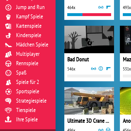
Jump and Run
464x
493x
Kampf Spiele
Kartenspiele
Kinderspiele
Mädchen Spiele
Multiplayer
Bad Donut
Maz
Rennspiele
546x
531x
Spaß
Spiele für 2
Sportspiele
Strategiespiele
Tierspiele
Ihre Spiele
Ultimate 3D Crane Simulator
Ano
496x
456x