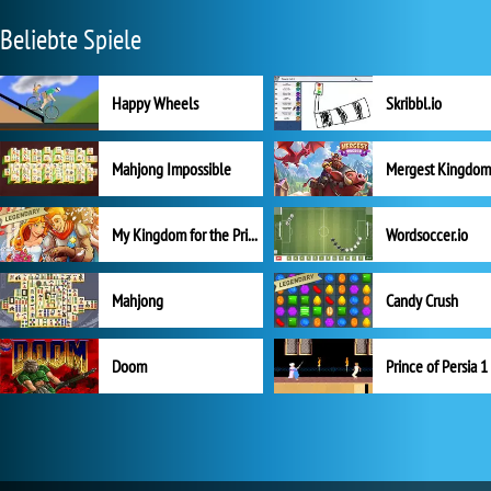
Beliebte Spiele
Happy Wheels
Skribbl.io
Mahjong Impossible
My Kingdom for the Princess Vollversion
Wordsoccer.io
Mahjong
Candy Crush
Doom
Prince of Persia 1