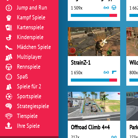
Jump and Run
1 509x
1 66
Kampf Spiele
Kartenspiele
Kinderspiele
Mädchen Spiele
Multiplayer
StrainZ-1
Rennspiele
1 650x
800x
Spaß
Spiele für 2
Sportspiele
Strategiespiele
Tierspiele
Ihre Spiele
Offroad Climb 4×4
217x
273x