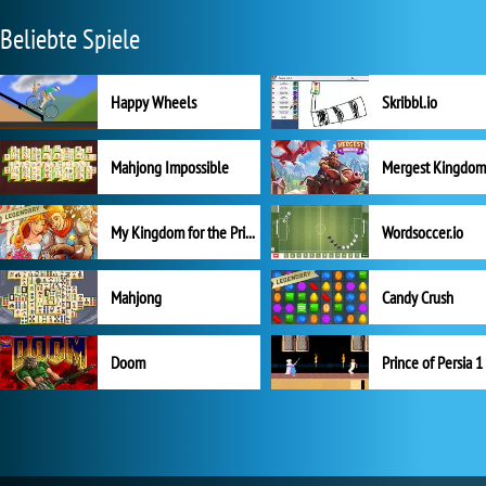
Beliebte Spiele
Happy Wheels
Skribbl.io
Mahjong Impossible
My Kingdom for the Princess Vollversion
Wordsoccer.io
Mahjong
Candy Crush
Doom
Prince of Persia 1