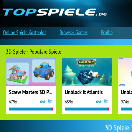
Online Spiele Kostenlos
Browser Games
Profile
3D Spiele - Populäre Spiele
Screw Masters 3D Puzzle
Unblock it Atlantis
Unblo
679x
659x
974x
3D Spiele 