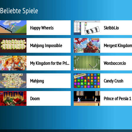
Beliebte Spiele
Happy Wheels
Skribbl.io
Mahjong Impossible
My Kingdom for the Princess Vollversion
Wordsoccer.io
Mahjong
Candy Crush
Doom
Prince of Persia 1