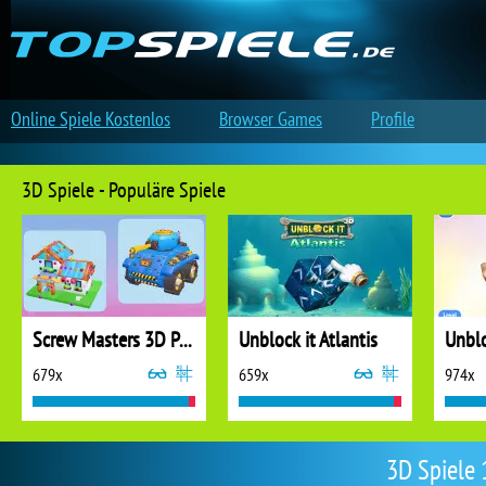
Online Spiele Kostenlos
Browser Games
Profile
3D Spiele - Populäre Spiele
Screw Masters 3D Puzzle
Unblock it Atlantis
Unblo
679x
659x
974x
3D Spiele 