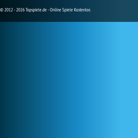
© 2012 - 2026 Topspiele.de - Online Spiele Kostenlos