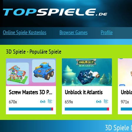
Online Spiele Kostenlos
Browser Games
Profile
3D Spiele - Populäre Spiele
Screw Masters 3D Puzzle
Unblock it Atlantis
Unblo
670x
659x
971x
3D Spiele 