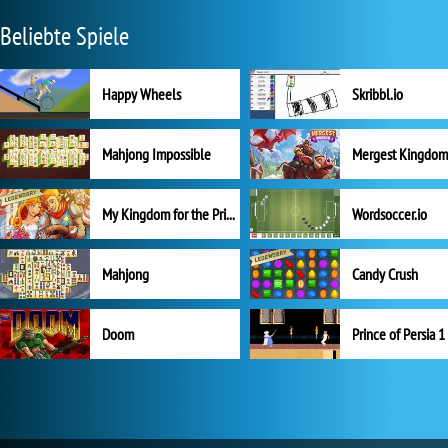
Beliebte Spiele
Happy Wheels
Skribbl.io
Mahjong Impossible
My Kingdom for the Princess Vollversion
Wordsoccer.io
Mahjong
Candy Crush
Doom
Prince of Persia 1