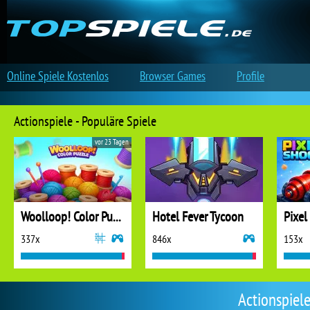
Online Spiele Kostenlos
Browser Games
Profile
Actionspiele - Populäre Spiele
vor 23 Tagen
Woolloop! Color Puzzle
Hotel Fever Tycoon
Pixel
337x
846x
153x
Actionspiele