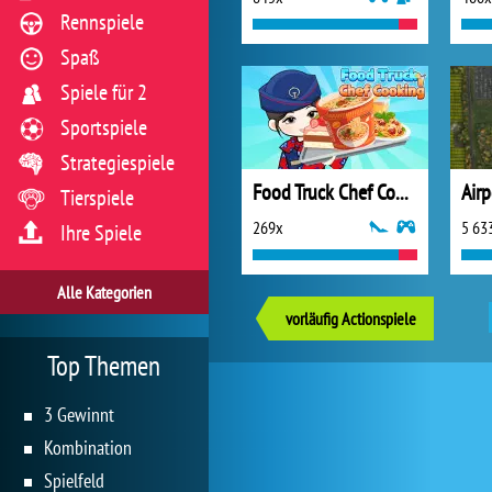
Rennspiele
Spaß
Spiele für 2
Sportspiele
Strategiespiele
Food Truck Chef Cooking
Tierspiele
269x
5 63
Ihre Spiele
Alle Kategorien
vorläufig Actionspiele
Top Themen
3 Gewinnt
Kombination
Spielfeld