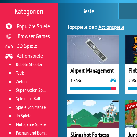
Kategorien
Beste
Populäre Spiele
Topspiele.de »
Actionspiele
Browser Games
3D Spiele
Actionspiele
Bubble Shooter
Airport Management
Pin
Tetris
1 363x
208x
Zielen
Super Action Spiele
Spiele mit Ball
Spiele von Mahee
.io Spiele
Multigenre Spiele
Pacman und Bomberman
Slingshot Fortress
Jun