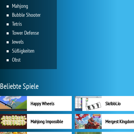
Mahjong
Bubble Shooter
Tetris
Tower Defense
Jewels
Süßigkeiten
Obst
Beliebte Spiele
Happy Wheels
Skribbl.io
Mahjong Impossible