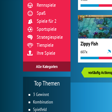
Rennspiele
Spaß
Spiele für 2
Sportspiele
Strategiespiele
Zippy Fish
Tierspiele
607x
Ihre Spiele
Alle Kategorien
vorläufig Actions
Top Themen
3 Gewinnt
Kombination
Spielfeld