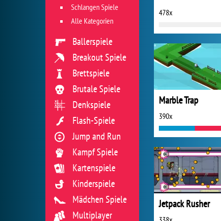
Schlangen Spiele
478x
Alle Kategorien
Ballerspiele
Breakout Spiele
Brettspiele
Brutale Spiele
Marble Trap
Denkspiele
390x
Flash-Spiele
Jump and Run
Kampf Spiele
Kartenspiele
Kinderspiele
Mädchen Spiele
Jetpack Rusher
Multiplayer
338x