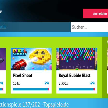
Anmelden
ofile
Pixel Shoot
Royal Bubble Blast
154x
2 306x
ctionspiele 137/202 - Topspiele.de