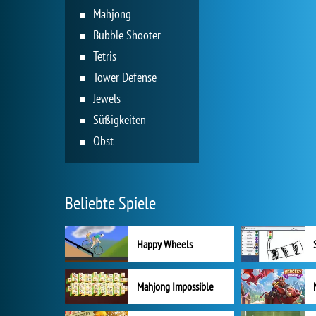
Mahjong
Bubble Shooter
Tetris
Tower Defense
Jewels
Süßigkeiten
Obst
Beliebte Spiele
Happy Wheels
Mahjong Impossible