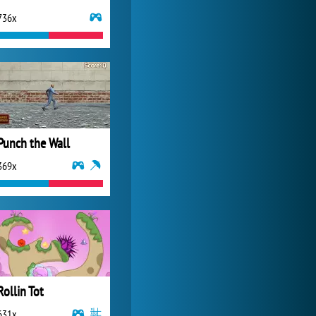
736x
World of Tanks
24 284x
Punch the Wall
369x
Rollin Tot
631x