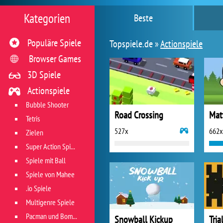
Kategorien
Beste
Populäre Spiele
Topspiele.de »
Actionspiele
Browser Games
3D Spiele
Actionspiele
Bubble Shooter
Road Crossing
Mat
Tetris
527x
662x
Zielen
Super Action Spiele
Spiele mit Ball
Spiele von Mahee
.io Spiele
Multigenre Spiele
Pacman und Bomberman
Snowball Kickup
Tria