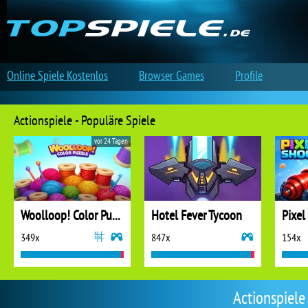
Online Spiele Kostenlos
Browser Games
Profile
Actionspiele - Populäre Spiele
vor 24 Tagen
Woolloop! Color Puzzle
Hotel Fever Tycoon
Pixel
349x
847x
154x
Actionspiele