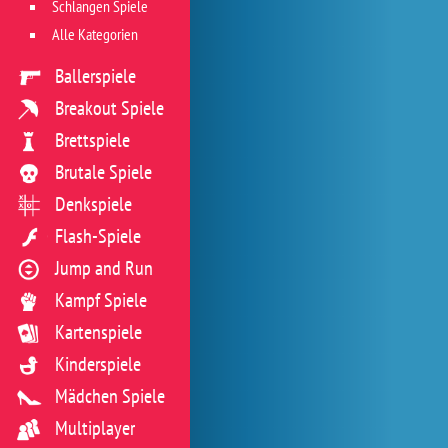
Schlangen Spiele
Alle Kategorien
Ballerspiele
Breakout Spiele
Brettspiele
Brutale Spiele
Denkspiele
Flash-Spiele
Jump and Run
Kampf Spiele
Kartenspiele
Kinderspiele
Mädchen Spiele
Multiplayer