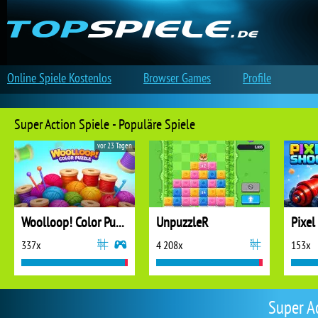
Online Spiele Kostenlos
Browser Games
Profile
Super Action Spiele - Populäre Spiele
vor 23 Tagen
Woolloop! Color Puzzle
UnpuzzleR
Pixel
337x
4 208x
153x
Super A