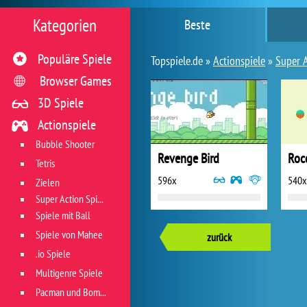
Kategorien
Beste
Populäre Spiele
Topspiele.de »
Actionspiele
»
Super A
Browser Games
3D Spiele
Actionspiele
Bubble Shooter
Revenge Bird
Roc
Tetris
596x
540x
Zielen
Super Action Spiele
Spiele mit Ball
Spiele von Mahee
zurück
.io Spiele
Multigenre Spiele
Pacman und Bomberman