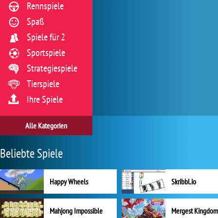
Rennspiele
Spaß
Spiele für 2
Sportspiele
Strategiespiele
Tierspiele
Ihre Spiele
Alle Kategorien
Beliebte Spiele
Happy Wheels
Skribbl.io
Mahjong Impossible