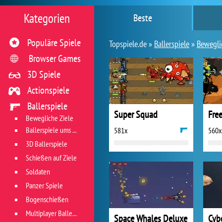
Kategorien
Beste
Populäre Spiele
Topspiele.de »
Ballerspiele
»
Bewegli
Browser Games
3D Spiele
Actionspiele
Ballerspiele
Super Squad
Fre
Bewegliche Ziele
Ballerspiele ums Überleben
581x
560x
3D Ballerspiele
Schießen auf Ziele
Soldaten
Panzer Spiele
Bogenschießen
Multiplayer Ballerspiele
Space Whales Deluxe