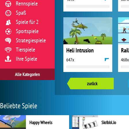
Rennspiele
Spaß
Spiele für 2
Sportspiele
Strategiespiele
Tierspiele
Heli Intrusion
Rail
Ihre Spiele
647x
468x
Alle Kategorien
zurück
Beliebte Spiele
Happy Wheels
Skribbl.io