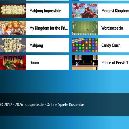
Mahjong Impossible
My Kingdom for the Princess Vollversion
Wordsoccer.io
Mahjong
Candy Crush
Doom
Prince of Persia 1
© 2012 - 2026 Topspiele.de - Online Spiele Kostenlos