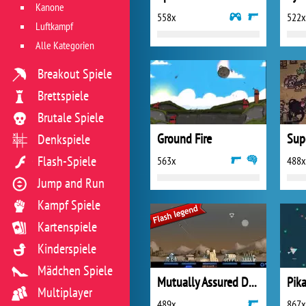
Kanone
558x
522x
Luftkampf
Alle Kategorien
Breakout Spiele
Brettspiele
Brutale Spiele
Ground Fire
Sup
Denkspiele
Flash-Spiele
563x
488x
Jump and Run
Kampf Spiele
Kartenspiele
Kinderspiele
Mädchen Spiele
Mutually Assured Destruction
Pika
Multiplayer
489x
867x