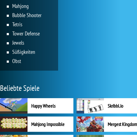
Mahjong
Bubble Shooter
Tetris
Tower Defense
Jewels
Süßigkeiten
Obst
Beliebte Spiele
Happy Wheels
Skribbl.io
Mahjong Impossible