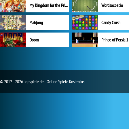
My Kingdom for the Princess Vollversion
Wordsoccer.io
Mahjong
Candy Crush
Doom
Prince of Persia 1
© 2012 - 2026 Topspiele.de - Online Spiele Kostenlos