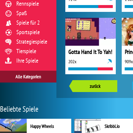
Rennspiele
Spaß
Spiele für 2
Sportspiele
Strategiespiele
Tierspiele
Gotta Hand It To Yah!
Ihre Spiele
202x
909x
Alle Kategorien
zurück
Beliebte Spiele
Happy Wheels
Skribbl.io