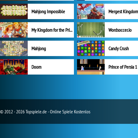
Mahjong Impossible
My Kingdom for the Princess Vollversion
Wordsoccer.io
Mahjong
Candy Crush
Doom
Prince of Persia 1
© 2012 - 2026 Topspiele.de - Online Spiele Kostenlos