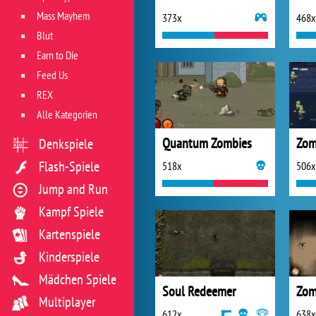
Mass Mayhem
373x
468x
Blut
Earn to Die
Feed Us
REX
Alle Kategorien
Quantum Zombies
Zom
Denkspiele
Flash-Spiele
518x
506x
Jump and Run
Kampf Spiele
Kartenspiele
Kinderspiele
Mädchen Spiele
Soul Redeemer
Multiplayer
612x
638x